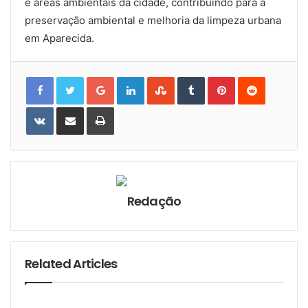
e áreas ambientais da cidade, contribuindo para a
preservação ambiental e melhoria da limpeza urbana
em Aparecida.
Google+
LinkedIn
StumbleUpon
Tumblr
Pinterest
Reddit
VKontakte
Share
Print
via
Email
Redação
Related Articles