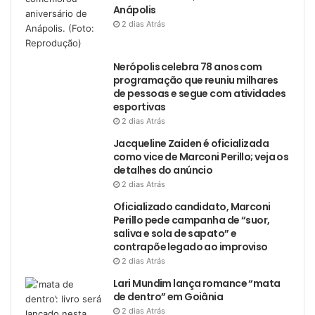
Anápolis
2 dias Atrás
Nerópolis celebra 78 anos com
programação que reuniu milhares
de pessoas e segue com atividades
esportivas
2 dias Atrás
Jacqueline Zaiden é oficializada
como vice de Marconi Perillo; veja os
detalhes do anúncio
2 dias Atrás
Oficializado candidato, Marconi
Perillo pede campanha de “suor,
saliva e sola de sapato” e
contrapõe legado ao improviso
2 dias Atrás
Lari Mundim lança romance “mata
de dentro” em Goiânia
2 dias Atrás