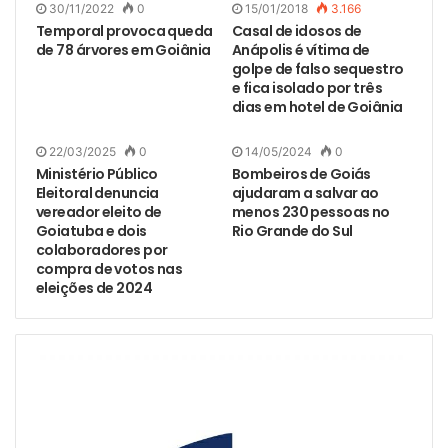
30/11/2022
0
15/01/2018
3.166
Temporal provoca queda
Casal de idosos de
de 78 árvores em Goiânia
Anápolis é vítima de
golpe de falso sequestro
e fica isolado por três
dias em hotel de Goiânia
22/03/2025
0
14/05/2024
0
Ministério Público
Bombeiros de Goiás
Eleitoral denuncia
ajudaram a salvar ao
vereador eleito de
menos 230 pessoas no
Goiatuba e dois
Rio Grande do Sul
colaboradores por
compra de votos nas
eleições de 2024