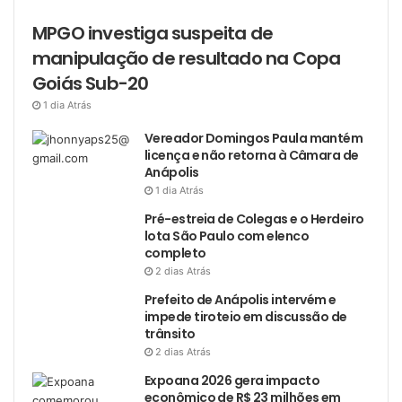
MPGO investiga suspeita de
manipulação de resultado na Copa
Goiás Sub-20
1 dia Atrás
Vereador Domingos Paula mantém
licença e não retorna à Câmara de
Anápolis
1 dia Atrás
Pré-estreia de Colegas e o Herdeiro
lota São Paulo com elenco
completo
2 dias Atrás
Prefeito de Anápolis intervém e
impede tiroteio em discussão de
trânsito
2 dias Atrás
Expoana 2026 gera impacto
econômico de R$ 23 milhões em