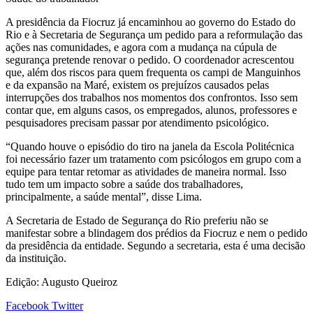
A presidência da Fiocruz já encaminhou ao governo do Estado do
Rio e à Secretaria de Segurança um pedido para a reformulação das
ações nas comunidades, e agora com a mudança na cúpula de
segurança pretende renovar o pedido. O coordenador acrescentou
que, além dos riscos para quem frequenta os campi de Manguinhos
e da expansão na Maré, existem os prejuízos causados pelas
interrupções dos trabalhos nos momentos dos confrontos. Isso sem
contar que, em alguns casos, os empregados, alunos, professores e
pesquisadores precisam passar por atendimento psicológico.
“Quando houve o episódio do tiro na janela da Escola Politécnica
foi necessário fazer um tratamento com psicólogos em grupo com a
equipe para tentar retomar as atividades de maneira normal. Isso
tudo tem um impacto sobre a saúde dos trabalhadores,
principalmente, a saúde mental”, disse Lima.
A Secretaria de Estado de Segurança do Rio preferiu não se
manifestar sobre a blindagem dos prédios da Fiocruz e nem o pedido
da presidência da entidade. Segundo a secretaria, esta é uma decisão
da instituição.
Edição: Augusto Queiroz
Google+
LinkedIn
StumbleUpon
Tumblr
Pinterest
Reddit
VKontakte
Share
Print
Facebook
Twitter