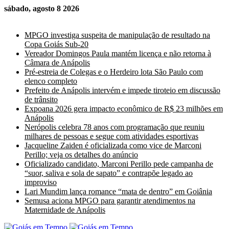
sábado, agosto 8 2026
Últimas Notícias
MPGO investiga suspeita de manipulação de resultado na
Copa Goiás Sub-20
Vereador Domingos Paula mantém licença e não retorna à
Câmara de Anápolis
Pré-estreia de Colegas e o Herdeiro lota São Paulo com
elenco completo
Prefeito de Anápolis intervém e impede tiroteio em discussão
de trânsito
Expoana 2026 gera impacto econômico de R$ 23 milhões em
Anápolis
Nerópolis celebra 78 anos com programação que reuniu
milhares de pessoas e segue com atividades esportivas
Jacqueline Zaiden é oficializada como vice de Marconi
Perillo; veja os detalhes do anúncio
Oficializado candidato, Marconi Perillo pede campanha de
“suor, saliva e sola de sapato” e contrapõe legado ao
improviso
Lari Mundim lança romance “mata de dentro” em Goiânia
Semusa aciona MPGO para garantir atendimentos na
Maternidade de Anápolis