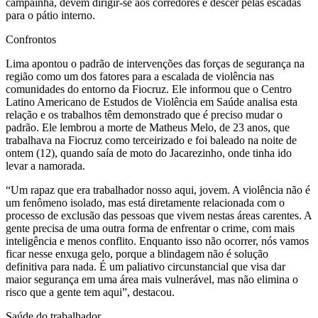
campainha, devem dirigir-se aos corredores e descer pelas escadas
para o pátio interno.
Confrontos
Lima apontou o padrão de intervenções das forças de segurança na
região como um dos fatores para a escalada de violência nas
comunidades do entorno da Fiocruz. Ele informou que o Centro
Latino Americano de Estudos de Violência em Saúde analisa esta
relação e os trabalhos têm demonstrado que é preciso mudar o
padrão. Ele lembrou a morte de Matheus Melo, de 23 anos, que
trabalhava na Fiocruz como terceirizado e foi baleado na noite de
ontem (12), quando saía de moto do Jacarezinho, onde tinha ido
levar a namorada.
“Um rapaz que era trabalhador nosso aqui, jovem. A violência não é
um fenômeno isolado, mas está diretamente relacionada com o
processo de exclusão das pessoas que vivem nestas áreas carentes. A
gente precisa de uma outra forma de enfrentar o crime, com mais
inteligência e menos conflito. Enquanto isso não ocorrer, nós vamos
ficar nesse enxuga gelo, porque a blindagem não é solução
definitiva para nada. É um paliativo circunstancial que visa dar
maior segurança em uma área mais vulnerável, mas não elimina o
risco que a gente tem aqui”, destacou.
Saúde do trabalhador