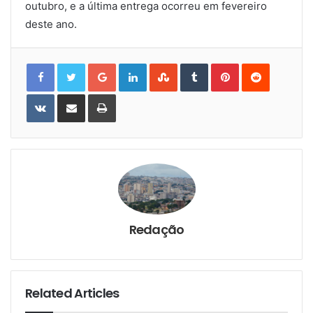
outubro, e a última entrega ocorreu em fevereiro
deste ano.
Google+
LinkedIn
StumbleUpon
Tumblr
Pinterest
Reddit
VKontakte
Share
Print
via
Email
Redação
Related Articles