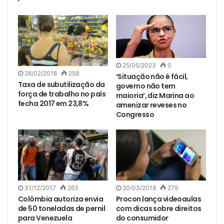
25/05/2023
0
26/02/2018
258
‘Situação não é fácil,
Taxa de subutilização da
governo não tem
força de trabalho no país
maioria’, diz Marina ao
fecha 2017 em 23,8%
amenizar reveses no
Congresso
31/12/2017
263
20/03/2018
279
Colômbia autoriza envia
Procon lança videoaulas
de 50 toneladas de pernil
com dicas sobre direitos
para Venezuela
do consumidor