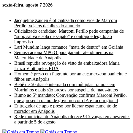
sexta-feira, agosto 7 2026
Últimas Notícias
Jacqueline Zaiden é oficializada como vice de Marconi
Perillo; veja os detalhes do anúncio
Oficializado candidato, Marconi Perillo pede campanha de
“suor, saliva e sola de sapato” e contrapõe legado ao
improviso
Lari Mundim lança romance “mata de dentro” em Goiânia
Semusa aciona MPGO para garantir atendimentos na
Maternidade de Anápolis
Brasil repudia revogação de visto da embaixadora Maria
Luiza Viotti pelos EUA
Homem é preso em flagrante por ameaçar ex-companheira e
filhos em Anápolis
Bebê de 50 dias é internada com múltiplas fraturas em
Morrinhos e pais são presos por suspeita de maus-tratos
Rumo ao 5º mandato: Convenção confirma Marconi Perillo,
que apresenta plano de governo com IA e foco regional
Entregador de app é preso por liderar espancamento de
morador em Anápolis
Rede municipal de Anápolis oferece 915 vagas remanescentes
a partir de 5 de agosto