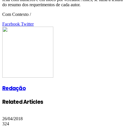
do resumo dos requerimentos de cada autor.
Com Contexto /
Google+
LinkedIn
StumbleUpon
Tumblr
Pinterest
Reddit
VKontakte
Share
Print
Facebook
Twitter
via
Email
Redação
Related Articles
26/04/2018
324