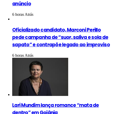
anúncio
6 horas Atrás
Oficializado candidato, Marconi Perillo
pede campanha de “suor, saliva e sola de
sapato” e contrapõe legado ao improviso
6 horas Atrás
Lari Mundim lança romance “mata de
dentro” em Goiânia