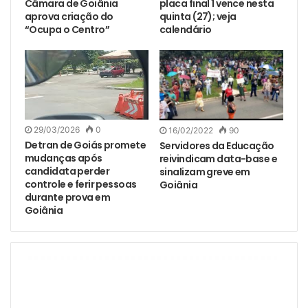
Câmara de Goiânia
placa final 1 vence nesta
aprova criação do
quinta (27); veja
“Ocupa o Centro”
calendário
29/03/2026
0
16/02/2022
90
Detran de Goiás promete
Servidores da Educação
mudanças após
reivindicam data-base e
candidata perder
sinalizam greve em
controle e ferir pessoas
Goiânia
durante prova em
Goiânia