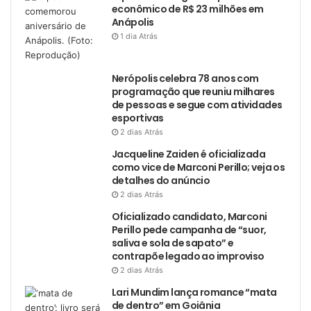
econômico de R$ 23 milhões em
Anápolis
1 dia Atrás
Nerópolis celebra 78 anos com
programação que reuniu milhares
de pessoas e segue com atividades
esportivas
2 dias Atrás
Jacqueline Zaiden é oficializada
como vice de Marconi Perillo; veja os
detalhes do anúncio
2 dias Atrás
Oficializado candidato, Marconi
Perillo pede campanha de “suor,
saliva e sola de sapato” e
contrapõe legado ao improviso
2 dias Atrás
Lari Mundim lança romance “mata
de dentro” em Goiânia