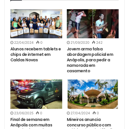
22/04/2024
0
21/09/2020
242
Alunos recebem tablets e
Jovem arma falsa
chips de internet em
abordagem policial em
Caldas Novas
Anápolis, para pedir a
namorada em
casamento
23/06/2025
0
27/04/2024
0
Final de semana em
Mineiros anuncia
Anápolis com muitas
concurso público com