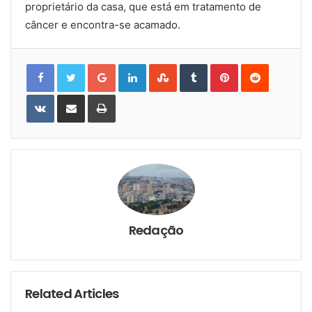
proprietário da casa, que está em tratamento de
câncer e encontra-se acamado.
Google+
LinkedIn
StumbleUpon
Tumblr
Pinterest
Reddit
VKontakte
Share
Print
via
Email
Redação
Related Articles