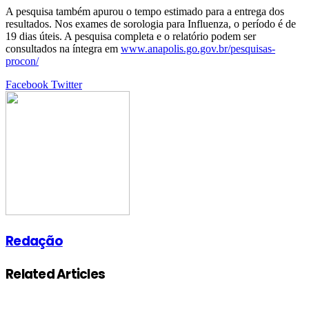
A pesquisa também apurou o tempo estimado para a entrega dos
resultados. Nos exames de sorologia para Influenza, o período é de
19 dias úteis. A pesquisa completa e o relatório podem ser
consultados na íntegra em
www.anapolis.go.gov.br/pesquisas-
procon/
Google+
LinkedIn
StumbleUpon
Tumblr
Pinterest
Reddit
VKontakte
Share
Print
Facebook
Twitter
via
Email
Redação
Related Articles