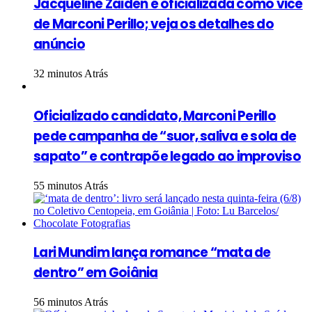
Jacqueline Zaiden é oficializada como vice
de Marconi Perillo; veja os detalhes do
anúncio
32 minutos Atrás
Oficializado candidato, Marconi Perillo
pede campanha de “suor, saliva e sola de
sapato” e contrapõe legado ao improviso
55 minutos Atrás
Lari Mundim lança romance “mata de
dentro” em Goiânia
56 minutos Atrás