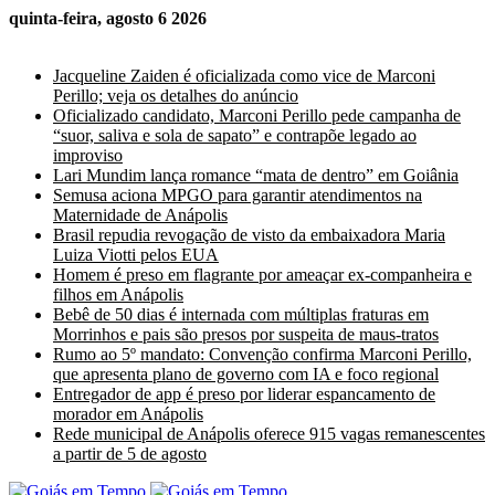
quinta-feira, agosto 6 2026
Últimas Notícias
Jacqueline Zaiden é oficializada como vice de Marconi
Perillo; veja os detalhes do anúncio
Oficializado candidato, Marconi Perillo pede campanha de
“suor, saliva e sola de sapato” e contrapõe legado ao
improviso
Lari Mundim lança romance “mata de dentro” em Goiânia
Semusa aciona MPGO para garantir atendimentos na
Maternidade de Anápolis
Brasil repudia revogação de visto da embaixadora Maria
Luiza Viotti pelos EUA
Homem é preso em flagrante por ameaçar ex-companheira e
filhos em Anápolis
Bebê de 50 dias é internada com múltiplas fraturas em
Morrinhos e pais são presos por suspeita de maus-tratos
Rumo ao 5º mandato: Convenção confirma Marconi Perillo,
que apresenta plano de governo com IA e foco regional
Entregador de app é preso por liderar espancamento de
morador em Anápolis
Rede municipal de Anápolis oferece 915 vagas remanescentes
a partir de 5 de agosto