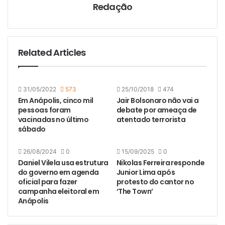
Redação
Related Articles
31/05/2022
573
25/10/2018
474
Em Anápolis, cinco mil
Jair Bolsonaro não vai a
pessoas foram
debate por ameaça de
vacinadas no último
atentado terrorista
sábado
26/08/2024
0
15/09/2025
0
Daniel Vilela usa estrutura
Nikolas Ferreira responde
do governo em agenda
Junior Lima após
oficial para fazer
protesto do cantor no
campanha eleitoral em
‘The Town’
Anápolis