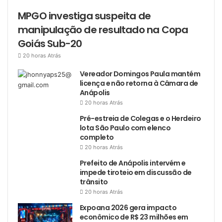
MPGO investiga suspeita de
manipulação de resultado na Copa
Goiás Sub-20
20 horas Atrás
Vereador Domingos Paula mantém
licença e não retorna à Câmara de
Anápolis
20 horas Atrás
Pré-estreia de Colegas e o Herdeiro
lota São Paulo com elenco
completo
20 horas Atrás
Prefeito de Anápolis intervém e
impede tiroteio em discussão de
trânsito
20 horas Atrás
Expoana 2026 gera impacto
econômico de R$ 23 milhões em