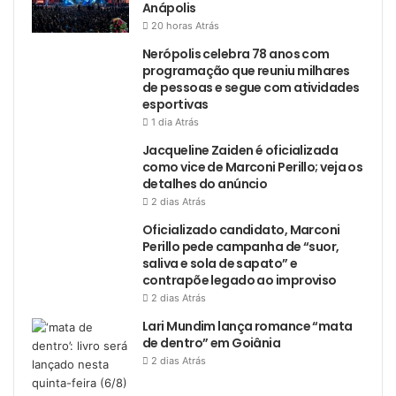
Anápolis
20 horas Atrás
Nerópolis celebra 78 anos com
programação que reuniu milhares
de pessoas e segue com atividades
esportivas
1 dia Atrás
Jacqueline Zaiden é oficializada
como vice de Marconi Perillo; veja os
detalhes do anúncio
2 dias Atrás
Oficializado candidato, Marconi
Perillo pede campanha de “suor,
saliva e sola de sapato” e
contrapõe legado ao improviso
2 dias Atrás
Lari Mundim lança romance “mata
de dentro” em Goiânia
2 dias Atrás