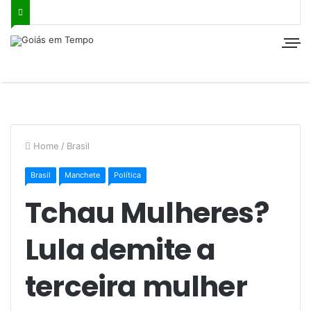
Home
/
Brasil
Brasil
Manchete
Política
Tchau Mulheres?
Lula demite a
terceira mulher