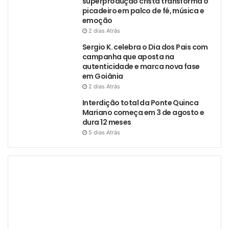
superprodução cristã transforma o
picadeiro em palco de fé, música e
emoção
2 dias Atrás
Sergio K. celebra o Dia dos Pais com
campanha que aposta na
autenticidade e marca nova fase
em Goiânia
2 dias Atrás
Interdição total da Ponte Quinca
Mariano começa em 3 de agosto e
dura 12 meses
5 dias Atrás