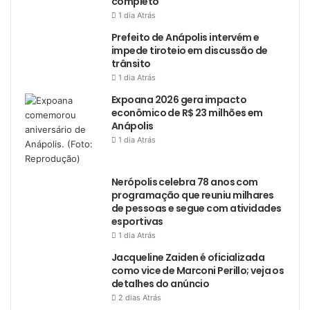
completo
1 dia Atrás
Prefeito de Anápolis intervém e
impede tiroteio em discussão de
trânsito
1 dia Atrás
Expoana 2026 gera impacto
econômico de R$ 23 milhões em
Anápolis
1 dia Atrás
Nerópolis celebra 78 anos com
programação que reuniu milhares
de pessoas e segue com atividades
esportivas
1 dia Atrás
Jacqueline Zaiden é oficializada
como vice de Marconi Perillo; veja os
detalhes do anúncio
2 dias Atrás