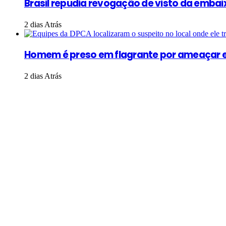
Brasil repudia revogação de visto da embaix
2 dias Atrás
Homem é preso em flagrante por ameaçar e
2 dias Atrás