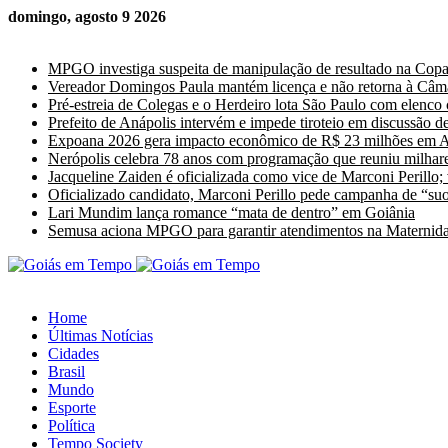
domingo, agosto 9 2026
Últimas Notícias
MPGO investiga suspeita de manipulação de resultado na Cop
Vereador Domingos Paula mantém licença e não retorna à Câm
Pré-estreia de Colegas e o Herdeiro lota São Paulo com elenco
Prefeito de Anápolis intervém e impede tiroteio em discussão de
Expoana 2026 gera impacto econômico de R$ 23 milhões em A
Nerópolis celebra 78 anos com programação que reuniu milhare
Jacqueline Zaiden é oficializada como vice de Marconi Perillo;
Oficializado candidato, Marconi Perillo pede campanha de “suor
Lari Mundim lança romance “mata de dentro” em Goiânia
Semusa aciona MPGO para garantir atendimentos na Maternida
Home
Últimas Notícias
Cidades
Brasil
Mundo
Esporte
Política
Tempo Society