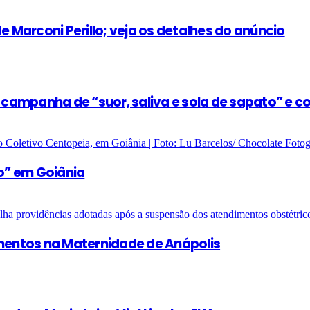
e Marconi Perillo; veja os detalhes do anúncio
e campanha de “suor, saliva e sola de sapato” e 
o” em Goiânia
entos na Maternidade de Anápolis