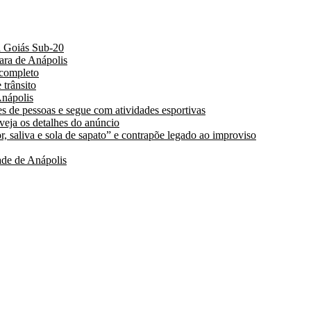
a Goiás Sub-20
ara de Anápolis
 completo
 trânsito
nápolis
s de pessoas e segue com atividades esportivas
 veja os detalhes do anúncio
, saliva e sola de sapato” e contrapõe legado ao improviso
de de Anápolis