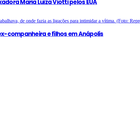
adora Maria Luiza Viotti pelos EUA
x-companheira e filhos em Anápolis