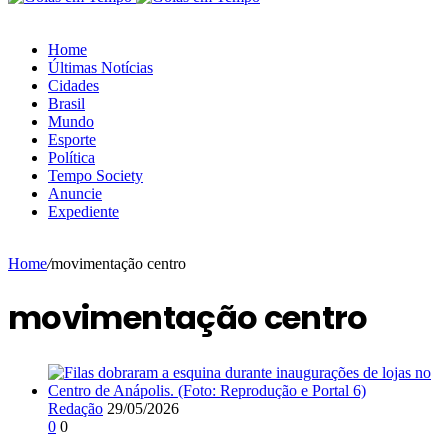
Home
Últimas Notícias
Cidades
Brasil
Mundo
Esporte
Política
Tempo Society
Anuncie
Expediente
Home
/
movimentação centro
movimentação centro
Redação
29/05/2026
0
0