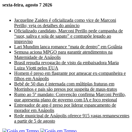
sexta-feira, agosto 7 2026
Últimas Notícias
Jacqueline Zaiden é oficializada como vice de Marconi
Perillo; veja os detalhes do anúncio
Oficializado candidato, Marconi Perillo pede campanha de
“suor, saliva e sola de sapato” e contrapõe legado ao
improviso
Lari Mundim lança romance “mata de dentro” em Goiânia
Semusa aciona MPGO para garantir atendimentos na
Maternidade de Anápolis
Brasil repudia revogação de visto da embaixadora Maria
Luiza Viotti pelos EUA
Homem é preso em flagrante por ameaçar ex-companheira e
filhos em Anápolis
Bebê de 50 dias é internada com múltiplas fraturas em
Morrinhos e pais são presos por suspeita de maus-tratos
Rumo ao 5º mandato: Convenção confirma Marconi Perillo,
que apresenta plano de governo com IA e foco regional
Entregador de app é preso por liderar espancamento de
morador em Anápolis
Rede municipal de Anápolis oferece 915 vagas remanescentes
a partir de 5 de agosto