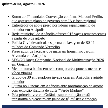
quinta-feira, agosto 6 2026
Últimas Notícias
Rumo ao 5º mandato: Convenção confirma Marconi Perillo,
que apresenta plano de governo com IA e foco regional
Entregador de app é preso por liderar espancamento de
morador em Anápolis
Rede municipal de Anápolis oferece 915 vagas remanescentes
a partir de 5 de agosto
Polícia Civil desarticula esquema de lavagem de R$ 11
milhões do Comando Vermelho
Preso autor de facadas que mataram homem no Jardim
Alvorada em Anápolis
SES-GO lança Campanha Nacional de Multivacinação 2026
em Goiânia
Menino toma banho em rede com jacaré a poucos metros e
vídeo viraliza
Grupo de 30 entregadores invade casa em Anápolis e agride
morador
Quinta no Cinema em Anápolis abre programação de agosto
com exibição gratuita do curta “Verde Maduro”
Pela primeira vez em Goiânia, superprodução cristã
transforma o picadeiro em palco de fé, música e emoção