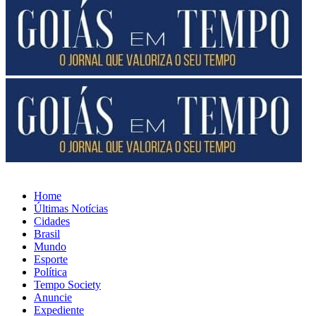
Home
Últimas Notícias
Cidades
Brasil
Mundo
Esporte
Política
Tempo Society
Anuncie
Expediente