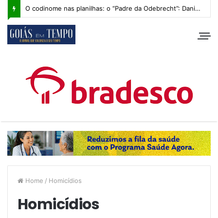
O codinome nas planilhas: o “Padre da Odebrecht”: Daniel Vilela e os bastidores de 2014
Home
/
Homicídios
Homicídios