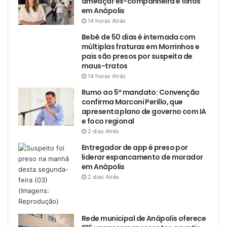
ameaçar ex-companheira e filhos
em Anápolis
14 horas Atrás
Bebê de 50 dias é internada com
múltiplas fraturas em Morrinhos e
pais são presos por suspeita de
maus-tratos
14 horas Atrás
Rumo ao 5º mandato: Convenção
confirma Marconi Perillo, que
apresenta plano de governo com IA
e foco regional
2 dias Atrás
Entregador de app é preso por
liderar espancamento de morador
em Anápolis
2 dias Atrás
Rede municipal de Anápolis oferece