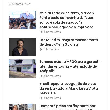
14 horas Atrás
Oficializado candidato, Marconi
Perillo pede campanha de “suor,
saliva e sola de sapato” e
contrapõe legado ao improviso
14 horas Atrás
Lari Mundim lança romance “mata
de dentro” em Goiânia
14 horas Atrás
Semusa aciona MPGO para garantir
atendimentos na Maternidade de
Anápolis
14 horas Atrás
Brasil repudia revogação de visto
da embaixadora Maria Luiza Viotti
pelos EUA
14 horas Atrás
Homem é preso em flagrante por