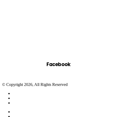
Facebook
© Copyright 2026, All Rights Reserved
Facebook
Twitter
WhatsApp
Telegram
Close