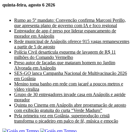
quinta-feira, agosto 6 2026
Últimas Notícias
Rumo ao 5º mandato: Convenção confirma Marconi Perillo,
que apresenta plano de governo com IA e foco regional
Entregador de app é preso por liderar espancamento de
morador em Anápolis
Rede municipal de Anápolis oferece 915 vagas remanescentes
a partir de 5 de agosto
Polícia Civil desarticula esquema de lavagem de R$ 11
milhões do Comando Vermelho
Preso autor de facadas que mataram homem no Jardim
Alvorada em Anápolis
SES-GO lança Campanha Nacional de Multivacinação 2026
em Goiânia
Menino toma banho em rede com jacaré a poucos metros e
vídeo viraliza
Grupo de 30 entregadores invade casa em Anápolis e agride
morador
Quinta no Cinema em Anápolis abre programação de agosto
com exibição gratuita do curta “Verde Maduro”
Pela primeira vez em Goiânia, superprodução cristã
transforma o picadeiro em palco de fé, música e emoção