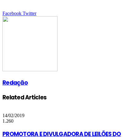
Google+
LinkedIn
StumbleUpon
Tumblr
Pinterest
Reddit
VKontakte
Share
Print
Facebook
Twitter
via
Email
Redação
Related Articles
14/02/2019
1.260
PROMOTORA E DIVULGADORA DE LEILÕES DO