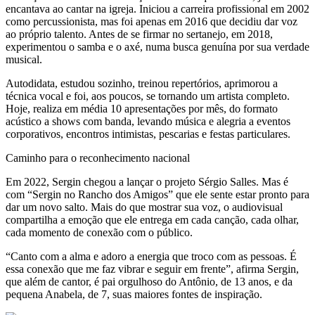
encantava ao cantar na igreja. Iniciou a carreira profissional em 2002
como percussionista, mas foi apenas em 2016 que decidiu dar voz
ao próprio talento. Antes de se firmar no sertanejo, em 2018,
experimentou o samba e o axé, numa busca genuína por sua verdade
musical.
Autodidata, estudou sozinho, treinou repertórios, aprimorou a
técnica vocal e foi, aos poucos, se tornando um artista completo.
Hoje, realiza em média 10 apresentações por mês, do formato
acústico a shows com banda, levando música e alegria a eventos
corporativos, encontros intimistas, pescarias e festas particulares.
Caminho para o reconhecimento nacional
Em 2022, Sergin chegou a lançar o projeto Sérgio Salles. Mas é
com “Sergin no Rancho dos Amigos” que ele sente estar pronto para
dar um novo salto. Mais do que mostrar sua voz, o audiovisual
compartilha a emoção que ele entrega em cada canção, cada olhar,
cada momento de conexão com o público.
“Canto com a alma e adoro a energia que troco com as pessoas. É
essa conexão que me faz vibrar e seguir em frente”, afirma Sergin,
que além de cantor, é pai orgulhoso do Antônio, de 13 anos, e da
pequena Anabela, de 7, suas maiores fontes de inspiração.