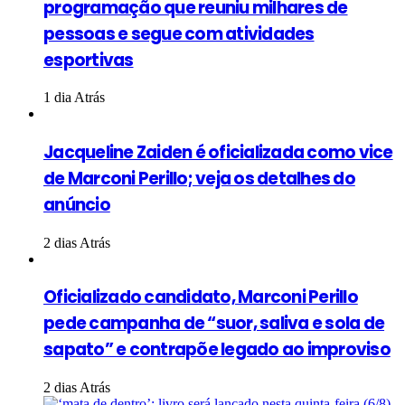
programação que reuniu milhares de
pessoas e segue com atividades
esportivas
1 dia Atrás
Jacqueline Zaiden é oficializada como vice
de Marconi Perillo; veja os detalhes do
anúncio
2 dias Atrás
Oficializado candidato, Marconi Perillo
pede campanha de “suor, saliva e sola de
sapato” e contrapõe legado ao improviso
2 dias Atrás