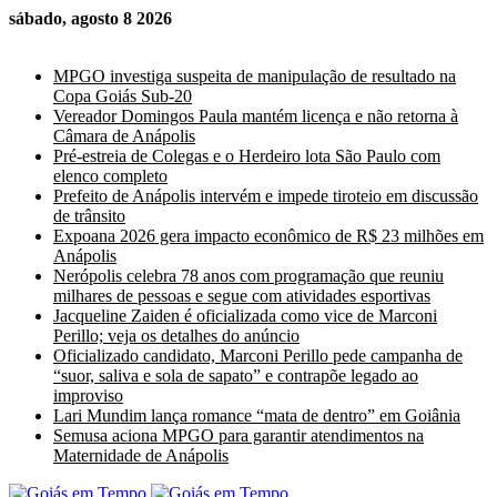
sábado, agosto 8 2026
Últimas Notícias
MPGO investiga suspeita de manipulação de resultado na
Copa Goiás Sub-20
Vereador Domingos Paula mantém licença e não retorna à
Câmara de Anápolis
Pré-estreia de Colegas e o Herdeiro lota São Paulo com
elenco completo
Prefeito de Anápolis intervém e impede tiroteio em discussão
de trânsito
Expoana 2026 gera impacto econômico de R$ 23 milhões em
Anápolis
Nerópolis celebra 78 anos com programação que reuniu
milhares de pessoas e segue com atividades esportivas
Jacqueline Zaiden é oficializada como vice de Marconi
Perillo; veja os detalhes do anúncio
Oficializado candidato, Marconi Perillo pede campanha de
“suor, saliva e sola de sapato” e contrapõe legado ao
improviso
Lari Mundim lança romance “mata de dentro” em Goiânia
Semusa aciona MPGO para garantir atendimentos na
Maternidade de Anápolis