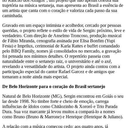
no Rancho dos Amigos”, um projeto que não apenas celebra sua
trajetória na música sertaneja, mas apresenta ao Brasil a essência de
um artista que canta com o coração e valoriza cada passo da sua
caminhada.
Gravado em um espaço intimista e acolhedor, cercado por pessoas
queridas, o projeto reflete o estilo de vida de Sergin: próximo, leve e
verdadeiro. Com direção de Anselmo Troncoso, produção musical
de Fábio Miranda, cenografia assinada por Elisa Bonfim (Yupi
Festa) e Imprilux, cerimonial de Karla Rattes e buffet comandado
pelo BBQ Family, nomes já consolidados no mercado, a gravação
foi pensada nos mínimos detalhes. O repertório passeia com
naturalidade entre o sertanejo raiz, o universitário e até o axé,
revelando a versatilidade do artista. O projeto ainda contou com a
participação especial do cantor Rafael Garcez e de amigos que
tornaram a noite ainda mais especial.
De Belo Horizonte para o coração do Brasil sertanejo
Natural de Belo Horizonte (MG), Sergin encontrou em Goiás o seu
lar desde 1998. No timbre forte e cheio de emoção, carrega
influências de ídolos como Chitãozinho & Xororó e Trio Parada
Dura. Sua voz marcante já levou muitos a compará-lo a nomes
como Bruno (Bruno & Marrone) e Henrique (Henrique & Juliano).
A relação com a música começou cedo: aos quatro anos, já