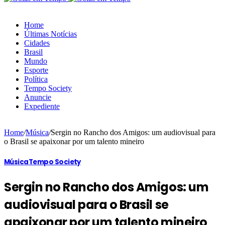
Home
Últimas Notícias
Cidades
Brasil
Mundo
Esporte
Política
Tempo Society
Anuncie
Expediente
Home
/
Música
/
Sergin no Rancho dos Amigos: um audiovisual para
o Brasil se apaixonar por um talento mineiro
Música
Tempo Society
Sergin no Rancho dos Amigos: um
audiovisual para o Brasil se
apaixonar por um talento mineiro