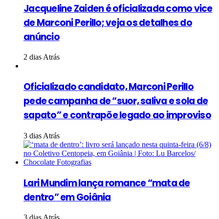
Jacqueline Zaiden é oficializada como vice
de Marconi Perillo; veja os detalhes do
anúncio
2 dias Atrás
Oficializado candidato, Marconi Perillo
pede campanha de “suor, saliva e sola de
sapato” e contrapõe legado ao improviso
3 dias Atrás
Lari Mundim lança romance “mata de
dentro” em Goiânia
3 dias Atrás