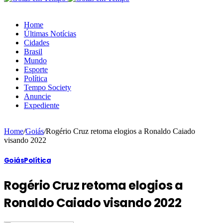
Home
Últimas Notícias
Cidades
Brasil
Mundo
Esporte
Política
Tempo Society
Anuncie
Expediente
Home
/
Goiás
/
Rogério Cruz retoma elogios a Ronaldo Caiado
visando 2022
Goiás
Política
Rogério Cruz retoma elogios a
Ronaldo Caiado visando 2022