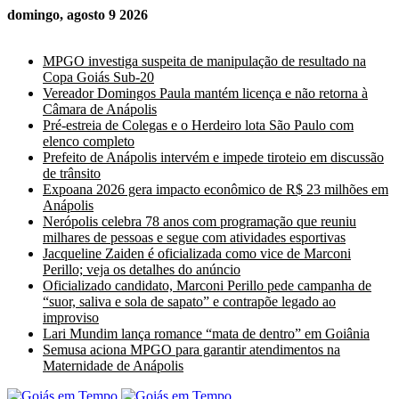
domingo, agosto 9 2026
Últimas Notícias
MPGO investiga suspeita de manipulação de resultado na
Copa Goiás Sub-20
Vereador Domingos Paula mantém licença e não retorna à
Câmara de Anápolis
Pré-estreia de Colegas e o Herdeiro lota São Paulo com
elenco completo
Prefeito de Anápolis intervém e impede tiroteio em discussão
de trânsito
Expoana 2026 gera impacto econômico de R$ 23 milhões em
Anápolis
Nerópolis celebra 78 anos com programação que reuniu
milhares de pessoas e segue com atividades esportivas
Jacqueline Zaiden é oficializada como vice de Marconi
Perillo; veja os detalhes do anúncio
Oficializado candidato, Marconi Perillo pede campanha de
“suor, saliva e sola de sapato” e contrapõe legado ao
improviso
Lari Mundim lança romance “mata de dentro” em Goiânia
Semusa aciona MPGO para garantir atendimentos na
Maternidade de Anápolis