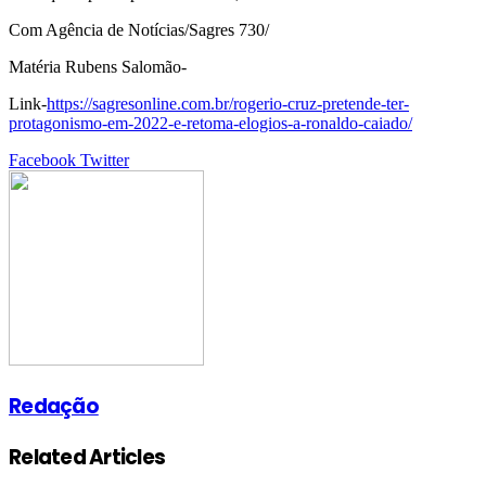
Com Agência de Notícias/Sagres 730/
Matéria Rubens Salomão-
Link-
https://sagresonline.com.br/rogerio-cruz-pretende-ter-
protagonismo-em-2022-e-retoma-elogios-a-ronaldo-caiado/
Google+
LinkedIn
StumbleUpon
Tumblr
Pinterest
Reddit
VKontakte
Share
Print
Facebook
Twitter
via
Email
Redação
Related Articles