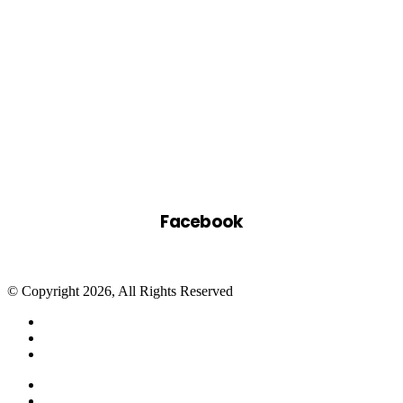
Facebook
© Copyright 2026, All Rights Reserved
Facebook
Twitter
WhatsApp
Telegram
Close