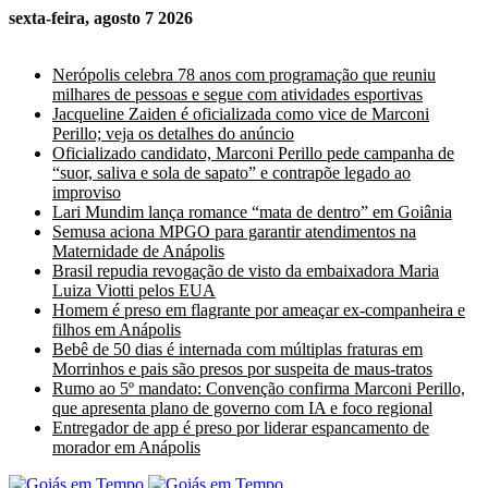
sexta-feira, agosto 7 2026
Últimas Notícias
Nerópolis celebra 78 anos com programação que reuniu
milhares de pessoas e segue com atividades esportivas
Jacqueline Zaiden é oficializada como vice de Marconi
Perillo; veja os detalhes do anúncio
Oficializado candidato, Marconi Perillo pede campanha de
“suor, saliva e sola de sapato” e contrapõe legado ao
improviso
Lari Mundim lança romance “mata de dentro” em Goiânia
Semusa aciona MPGO para garantir atendimentos na
Maternidade de Anápolis
Brasil repudia revogação de visto da embaixadora Maria
Luiza Viotti pelos EUA
Homem é preso em flagrante por ameaçar ex-companheira e
filhos em Anápolis
Bebê de 50 dias é internada com múltiplas fraturas em
Morrinhos e pais são presos por suspeita de maus-tratos
Rumo ao 5º mandato: Convenção confirma Marconi Perillo,
que apresenta plano de governo com IA e foco regional
Entregador de app é preso por liderar espancamento de
morador em Anápolis