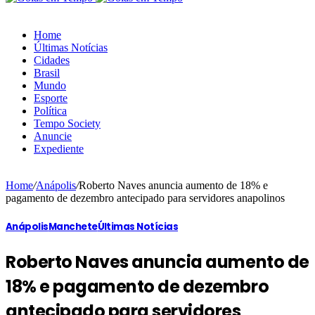
Home
Últimas Notícias
Cidades
Brasil
Mundo
Esporte
Política
Tempo Society
Anuncie
Expediente
Home
/
Anápolis
/
Roberto Naves anuncia aumento de 18% e
pagamento de dezembro antecipado para servidores anapolinos
Anápolis
Manchete
Últimas Notícias
Roberto Naves anuncia aumento de
18% e pagamento de dezembro
antecipado para servidores