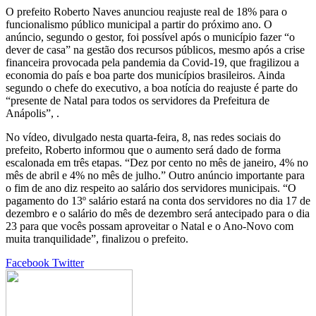
O prefeito Roberto Naves anunciou reajuste real de 18% para o
funcionalismo público municipal a partir do próximo ano. O
anúncio, segundo o gestor, foi possível após o município fazer “o
dever de casa” na gestão dos recursos públicos, mesmo após a crise
financeira provocada pela pandemia da Covid-19, que fragilizou a
economia do país e boa parte dos municípios brasileiros. Ainda
segundo o chefe do executivo, a boa notícia do reajuste é parte do
“presente de Natal para todos os servidores da Prefeitura de
Anápolis”, .
No vídeo, divulgado nesta quarta-feira, 8, nas redes sociais do
prefeito, Roberto informou que o aumento será dado de forma
escalonada em três etapas. “Dez por cento no mês de janeiro, 4% no
mês de abril e 4% no mês de julho.” Outro anúncio importante para
o fim de ano diz respeito ao salário dos servidores municipais. “O
pagamento do 13º salário estará na conta dos servidores no dia 17 de
dezembro e o salário do mês de dezembro será antecipado para o dia
23 para que vocês possam aproveitar o Natal e o Ano-Novo com
muita tranquilidade”, finalizou o prefeito.
Google+
LinkedIn
StumbleUpon
Tumblr
Pinterest
Reddit
VKontakte
Share
Print
Facebook
Twitter
via
Email