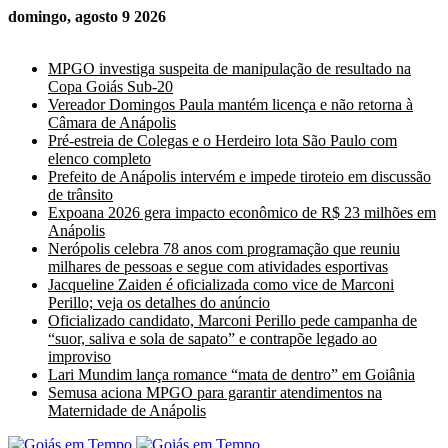
domingo, agosto 9 2026
Últimas Notícias
MPGO investiga suspeita de manipulação de resultado na
Copa Goiás Sub-20
Vereador Domingos Paula mantém licença e não retorna à
Câmara de Anápolis
Pré-estreia de Colegas e o Herdeiro lota São Paulo com
elenco completo
Prefeito de Anápolis intervém e impede tiroteio em discussão
de trânsito
Expoana 2026 gera impacto econômico de R$ 23 milhões em
Anápolis
Nerópolis celebra 78 anos com programação que reuniu
milhares de pessoas e segue com atividades esportivas
Jacqueline Zaiden é oficializada como vice de Marconi
Perillo; veja os detalhes do anúncio
Oficializado candidato, Marconi Perillo pede campanha de
“suor, saliva e sola de sapato” e contrapõe legado ao
improviso
Lari Mundim lança romance “mata de dentro” em Goiânia
Semusa aciona MPGO para garantir atendimentos na
Maternidade de Anápolis