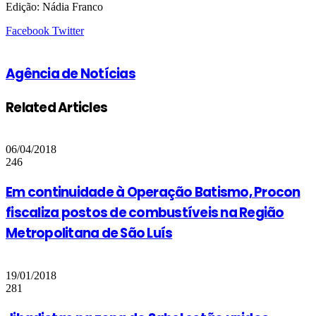
Edição: Nádia Franco
Google+
LinkedIn
StumbleUpon
Tumblr
Pinterest
Reddit
VKontakte
Share
Print
Facebook
Twitter
via
Email
Agência de Notícias
Related Articles
06/04/2018
246
Em continuidade à Operação Batismo, Procon
fiscaliza postos de combustíveis na Região
Metropolitana de São Luís
19/01/2018
281