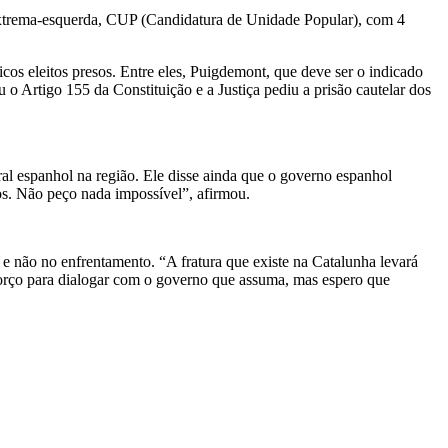
 extrema-esquerda, CUP (Candidatura de Unidade Popular), com 4
icos eleitos presos. Entre eles, Puigdemont, que deve ser o indicado
o Artigo 155 da Constituição e a Justiça pediu a prisão cautelar dos
ral espanhol na região. Ele disse ainda que o governo espanhol
os. Não peço nada impossível”, afirmou.
 e não no enfrentamento. “A fratura que existe na Catalunha levará
forço para dialogar com o governo que assuma, mas espero que