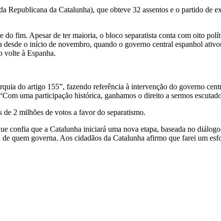
da Republicana da Catalunha), que obteve 32 assentos e o partido de
 do fim. Apesar de ter maioria, o bloco separatista conta com oito polít
a desde o início de novembro, quando o governo central espanhol ativou 
o volte à Espanha.
rquia do artigo 155”, fazendo referência à intervenção do governo cent
. “Com uma participação histórica, ganhamos o direito a sermos escutad
de 2 milhões de votos a favor do separatismo.
que confia que a Catalunha iniciará uma nova etapa, baseada no diálogo
efa de quem governa. Aos cidadãos da Catalunha afirmo que farei um es