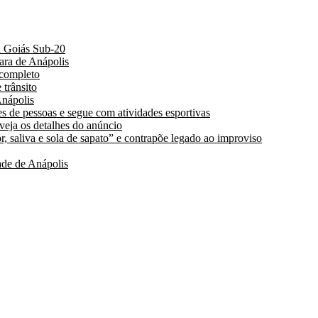
a Goiás Sub-20
ara de Anápolis
 completo
 trânsito
nápolis
s de pessoas e segue com atividades esportivas
 veja os detalhes do anúncio
, saliva e sola de sapato” e contrapõe legado ao improviso
de de Anápolis