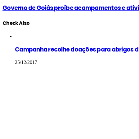
Governo de Goiás proíbe acampamentos e ativ
Check Also
Close
Campanha recolhe doações para abrigos de
25/12/2017