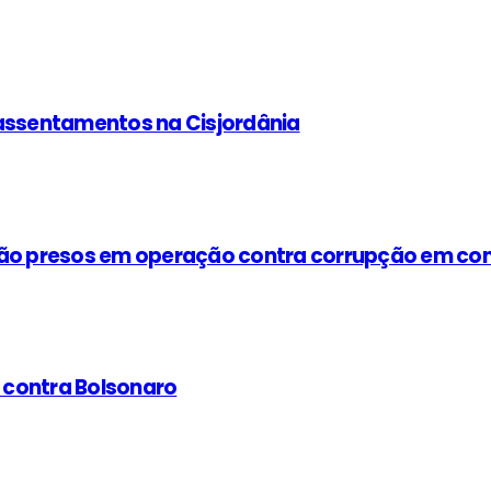
 assentamentos na Cisjordânia
são presos em operação contra corrupção em cont
 contra Bolsonaro