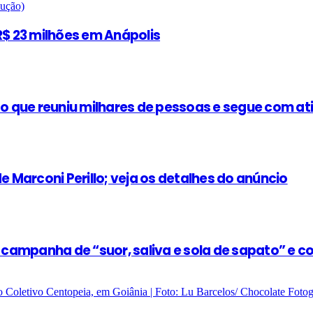
$ 23 milhões em Anápolis
 que reuniu milhares de pessoas e segue com at
e Marconi Perillo; veja os detalhes do anúncio
e campanha de “suor, saliva e sola de sapato” e 