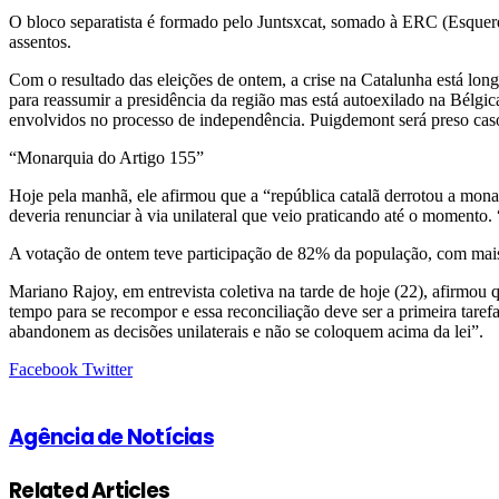
O bloco separatista é formado pelo Juntsxcat, somado à ERC (Esquer
assentos.
Com o resultado das eleições de ontem, a crise na Catalunha está longe
para reassumir a presidência da região mas está autoexilado na Bélgic
envolvidos no processo de independência. Puigdemont será preso cas
“Monarquia do Artigo 155”
Hoje pela manhã, ele afirmou que a “república catalã derrotou a mona
deveria renunciar à via unilateral que veio praticando até o momento
A votação de ontem teve participação de 82% da população, com mais 
Mariano Rajoy, em entrevista coletiva na tarde de hoje (22), afirmou 
tempo para se recompor e essa reconciliação deve ser a primeira tar
abandonem as decisões unilaterais e não se coloquem acima da lei”.
Google+
LinkedIn
StumbleUpon
Tumblr
Pinterest
Reddit
VKontakte
Share
Print
Facebook
Twitter
via
Email
Agência de Notícias
Related Articles