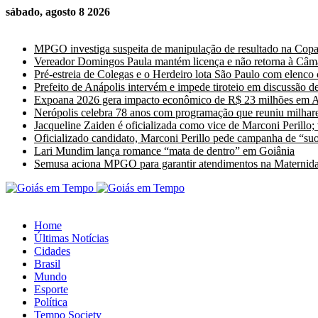
sábado, agosto 8 2026
Últimas Notícias
MPGO investiga suspeita de manipulação de resultado na Cop
Vereador Domingos Paula mantém licença e não retorna à Câm
Pré-estreia de Colegas e o Herdeiro lota São Paulo com elenco
Prefeito de Anápolis intervém e impede tiroteio em discussão de
Expoana 2026 gera impacto econômico de R$ 23 milhões em A
Nerópolis celebra 78 anos com programação que reuniu milhare
Jacqueline Zaiden é oficializada como vice de Marconi Perillo;
Oficializado candidato, Marconi Perillo pede campanha de “suor
Lari Mundim lança romance “mata de dentro” em Goiânia
Semusa aciona MPGO para garantir atendimentos na Maternida
Home
Últimas Notícias
Cidades
Brasil
Mundo
Esporte
Política
Tempo Society