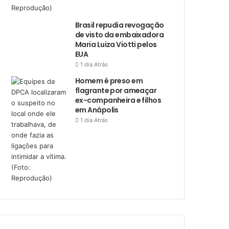
Brasil repudia revogação
de visto da embaixadora
Maria Luiza Viotti pelos
EUA
1 dia Atrás
Homem é preso em
flagrante por ameaçar
ex-companheira e filhos
em Anápolis
1 dia Atrás