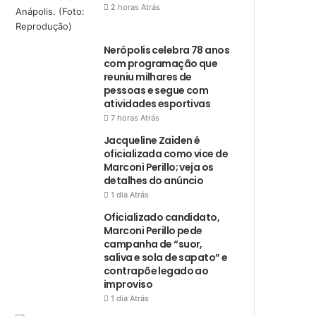
2 horas Atrás
Nerópolis celebra 78 anos
com programação que
reuniu milhares de
pessoas e segue com
atividades esportivas
7 horas Atrás
Jacqueline Zaiden é
oficializada como vice de
Marconi Perillo; veja os
detalhes do anúncio
1 dia Atrás
Oficializado candidato,
Marconi Perillo pede
campanha de “suor,
saliva e sola de sapato” e
contrapõe legado ao
improviso
1 dia Atrás