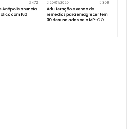
472
20/01/2020
306
de Anápolis anuncia
Adulteração e venda de
blico com 160
remédios para emagrecer tem
30 denunciados pelo MP-GO