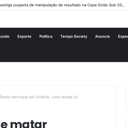
estiga suspeita de manipulação de resultado na Copa Goiás Sub-20
undo
Esporte
Política
Tempo Society
Anuncie
Expe
Pedro Henrique em Goiânia: ‘uma facada só’
de matar