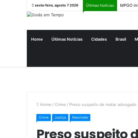
MPGO inv
sexta-feira, agosto 7 2026
Últimas Notícias
Home
Últimas Notícias
Cidades
Brasil
M
Home
/
Crime
/
Preso suspeito de matar advogado 
Crime
Justiça
Manchete
Preso suspeito 