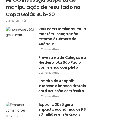
manipulação de resultado na
Copa Goiás Sub-20
2 horas Atrás
Vereador Domingos Paula
mantém licença e não
retorna à Câmara de
Anápolis
2 horas Atrás
Pré-estreia de Colegas e o
Herdeiro lota São Paulo
com elenco completo
2 horas Atrás
Prefeito de Anápolis
intervém e impede tiroteio
em discussão de trânsito
2 horas Atrás
Expoana 2026 gera
impacto econômico de R$
23 milhões em Anápolis