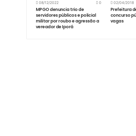
08/12/2022
0
02/04/2018
MPGO denuncia trio de
Prefeitura 
servidores públicos e policial
concurso pú
militar por roubo e agressão a
vagas
vereador de Iporá