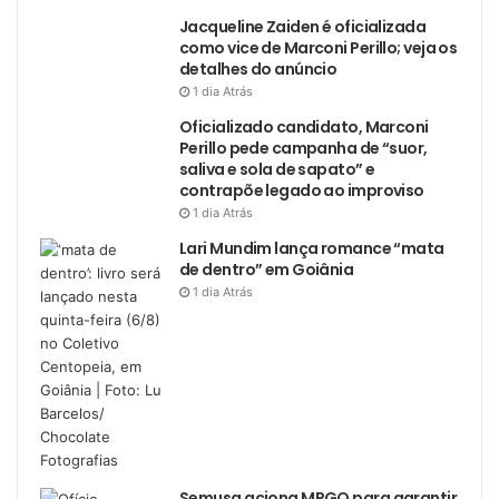
Jacqueline Zaiden é oficializada
como vice de Marconi Perillo; veja os
detalhes do anúncio
1 dia Atrás
Oficializado candidato, Marconi
Perillo pede campanha de “suor,
saliva e sola de sapato” e
contrapõe legado ao improviso
1 dia Atrás
Lari Mundim lança romance “mata
de dentro” em Goiânia
1 dia Atrás
Semusa aciona MPGO para garantir