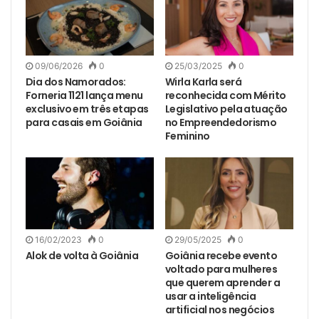
09/06/2026
0
25/03/2025
0
Dia dos Namorados:
Wirla Karla será
Forneria 1121 lança menu
reconhecida com Mérito
exclusivo em três etapas
Legislativo pela atuação
para casais em Goiânia
no Empreendedorismo
Feminino
16/02/2023
0
29/05/2025
0
Alok de volta à Goiânia
Goiânia recebe evento
voltado para mulheres
que querem aprender a
usar a inteligência
artificial nos negócios