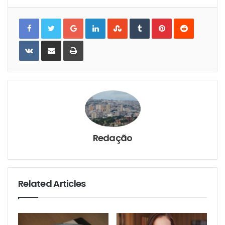
Google+
LinkedIn
StumbleUpon
Tumblr
Pinterest
Reddit
VKontakte
Share
Print
via
Email
Redação
Related Articles