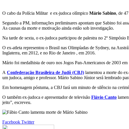
O cabo da Polícia Militar e ex-judoca olímpico
Mário Sabino
, de 47
Segundo a PM, informações preliminares apontam que Sabino foi assas
As causas da morte e motivação ainda estão sob investigação.
Na tarde de sexta, o ex-judoca participou de palestra no 2º Simpósio
O ex-atleta representou o Brasil nas Olimpíadas de Sydney, na Austrál
Inglaterra, em 2012, e no Rio de Janeiro , em 2016.
Mário foi medalhista de ouro nos Jogos Pan-Americanos de 2003 em
A
Confederação Brasileira de Judô (CBJ)
lamentou a morte do ex-a
um judoca, amigo e professor. Mário Sabino Júnior será lembrado para 
Em homenagem póstuma, a CBJ fará um minuto de silêncio na cerimôn
O também ex-judoca e apresentador de televisão
Flávio Canto
lament
jeito”, escreveu.
Google+
LinkedIn
StumbleUpon
Tumblr
Pinterest
Reddit
VKontakte
Share
Print
Facebook
Twitter
via