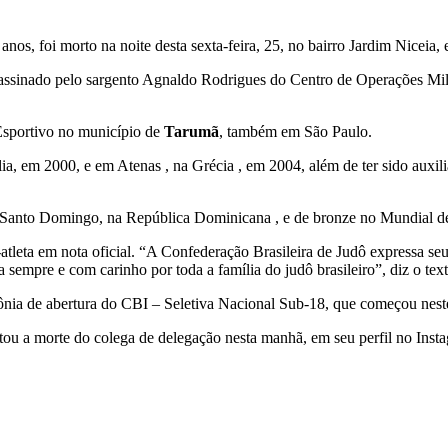
 anos, foi morto na noite desta sexta-feira, 25, no bairro Jardim Nicei
sinado pelo sargento Agnaldo Rodrigues do Centro de Operações Milita
 Esportivo no município de
Tarumã
, também em São Paulo.
ia, em 2000, e em Atenas , na Grécia , em 2004, além de ter sido auxili
 Santo Domingo, na República Dominicana , e de bronze no Mundial d
tleta em nota oficial. “A Confederação Brasileira de Judô expressa seu
sempre e com carinho por toda a família do judô brasileiro”, diz o text
ia de abertura do CBI – Seletiva Nacional Sub-18, que começou nest
ou a morte do colega de delegação nesta manhã, em seu perfil no Instag