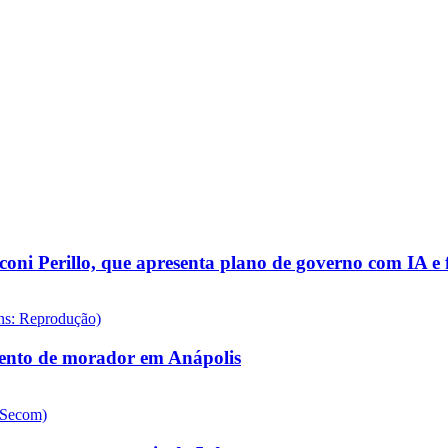
i Perillo, que apresenta plano de governo com IA e f
mento de morador em Anápolis