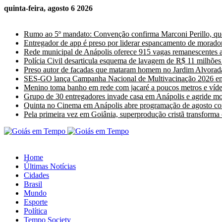
quinta-feira, agosto 6 2026
Últimas Notícias
Rumo ao 5º mandato: Convenção confirma Marconi Perillo, que
Entregador de app é preso por liderar espancamento de morado
Rede municipal de Anápolis oferece 915 vagas remanescentes a 
Polícia Civil desarticula esquema de lavagem de R$ 11 milhõ
Preso autor de facadas que mataram homem no Jardim Alvorad
SES-GO lança Campanha Nacional de Multivacinação 2026 e
Menino toma banho em rede com jacaré a poucos metros e vídeo
Grupo de 30 entregadores invade casa em Anápolis e agride m
Quinta no Cinema em Anápolis abre programação de agosto com
Pela primeira vez em Goiânia, superprodução cristã transforma
Home
Últimas Notícias
Cidades
Brasil
Mundo
Esporte
Política
Tempo Society