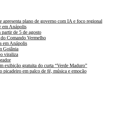
 apresenta plano de governo com IA e foco regional
r em Anápolis
partir de 5 de agosto
es do Comando Vermelho
a em Anápolis
m Goiânia
 viraliza
orador
 exibição gratuita do curta “Verde Maduro”
 o picadeiro em palco de fé, música e emoção