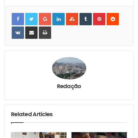
Google+
LinkedIn
StumbleUpon
Tumblr
Pinterest
Reddit
VKontakte
Share
Print
via
Email
Redação
Related Articles