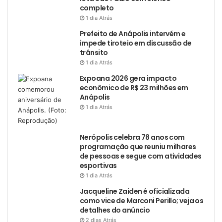
completo
1 dia Atrás
Prefeito de Anápolis intervém e
impede tiroteio em discussão de
trânsito
1 dia Atrás
Expoana 2026 gera impacto
econômico de R$ 23 milhões em
Anápolis
1 dia Atrás
Nerópolis celebra 78 anos com
programação que reuniu milhares
de pessoas e segue com atividades
esportivas
1 dia Atrás
Jacqueline Zaiden é oficializada
como vice de Marconi Perillo; veja os
detalhes do anúncio
2 dias Atrás