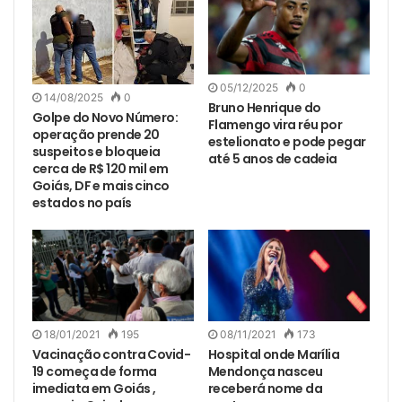
05/12/2025
0
14/08/2025
0
Bruno Henrique do
Golpe do Novo Número:
Flamengo vira réu por
operação prende 20
estelionato e pode pegar
suspeitos e bloqueia
até 5 anos de cadeia
cerca de R$ 120 mil em
Goiás, DF e mais cinco
estados no país
18/01/2021
195
08/11/2021
173
Vacinação contra Covid-
Hospital onde Marília
19 começa de forma
Mendonça nasceu
imediata em Goiás ,
receberá nome da