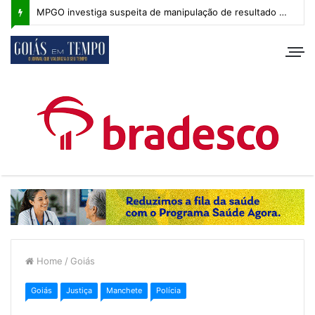
MPGO investiga suspeita de manipulação de resultado na Copa Goiás Sub-20
Home
/
Goiás
Goiás
Justiça
Manchete
Polícia