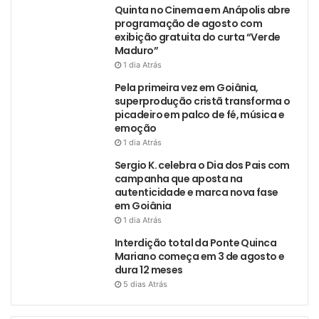
Quinta no Cinema em Anápolis abre
programação de agosto com
exibição gratuita do curta “Verde
Maduro”
1 dia Atrás
Pela primeira vez em Goiânia,
superprodução cristã transforma o
picadeiro em palco de fé, música e
emoção
1 dia Atrás
Sergio K. celebra o Dia dos Pais com
campanha que aposta na
autenticidade e marca nova fase
em Goiânia
1 dia Atrás
Interdição total da Ponte Quinca
Mariano começa em 3 de agosto e
dura 12 meses
5 dias Atrás