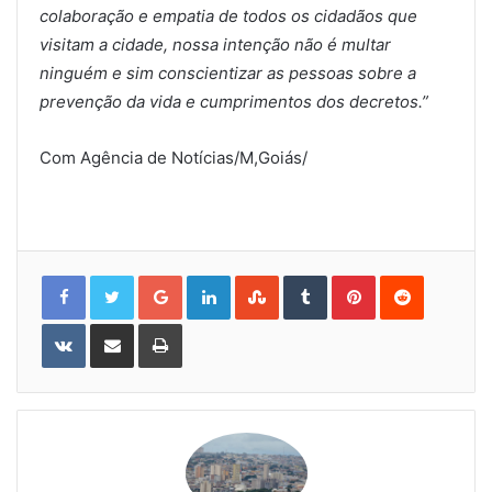
colaboração e empatia de todos os cidadãos que
visitam a cidade, nossa intenção não é multar
ninguém e sim conscientizar as pessoas sobre a
prevenção da vida e cumprimentos dos decretos.”
Com Agência de Notícias/M,Goiás/
Google+
LinkedIn
StumbleUpon
Tumblr
Pinterest
Reddit
VKontakte
Share
Print
via
Email