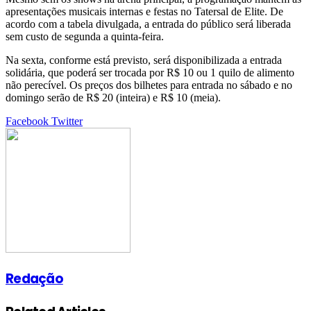
apresentações musicais internas e festas no Tatersal de Elite. De
acordo com a tabela divulgada, a entrada do público será liberada
sem custo de segunda a quinta-feira.
Na sexta, conforme está previsto, será disponibilizada a entrada
solidária, que poderá ser trocada por R$ 10 ou 1 quilo de alimento
não perecível. Os preços dos bilhetes para entrada no sábado e no
domingo serão de R$ 20 (inteira) e R$ 10 (meia).
Google+
LinkedIn
StumbleUpon
Tumblr
Pinterest
Reddit
VKontakte
Share
Print
Facebook
Twitter
via
Email
Redação