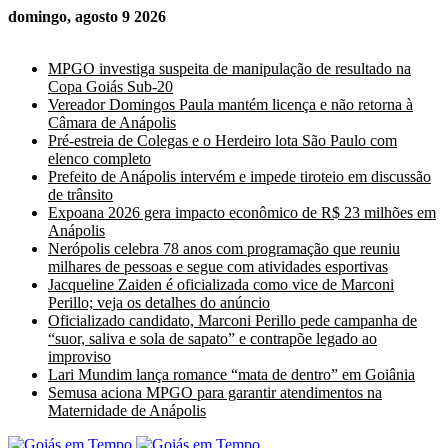
domingo, agosto 9 2026
Últimas Notícias
MPGO investiga suspeita de manipulação de resultado na
Copa Goiás Sub-20
Vereador Domingos Paula mantém licença e não retorna à
Câmara de Anápolis
Pré-estreia de Colegas e o Herdeiro lota São Paulo com
elenco completo
Prefeito de Anápolis intervém e impede tiroteio em discussão
de trânsito
Expoana 2026 gera impacto econômico de R$ 23 milhões em
Anápolis
Nerópolis celebra 78 anos com programação que reuniu
milhares de pessoas e segue com atividades esportivas
Jacqueline Zaiden é oficializada como vice de Marconi
Perillo; veja os detalhes do anúncio
Oficializado candidato, Marconi Perillo pede campanha de
“suor, saliva e sola de sapato” e contrapõe legado ao
improviso
Lari Mundim lança romance “mata de dentro” em Goiânia
Semusa aciona MPGO para garantir atendimentos na
Maternidade de Anápolis