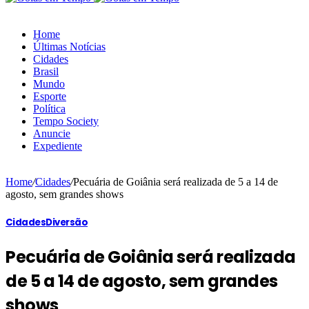
Home
Últimas Notícias
Cidades
Brasil
Mundo
Esporte
Política
Tempo Society
Anuncie
Expediente
Home
/
Cidades
/
Pecuária de Goiânia será realizada de 5 a 14 de
agosto, sem grandes shows
Cidades
Diversão
Pecuária de Goiânia será realizada
de 5 a 14 de agosto, sem grandes
shows