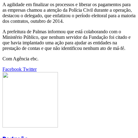
A agilidade em finalizar os processos e liberar os pagamentos para
as empresas chamou a atenção da Polícia Civil durante a operação,
destacou o delegado, que enfatizou o período eleitoral para a maioria
dos contratos, outubro de 2014.
A prefeitura de Palmas informou que está colaborando com o
Ministério Público, que nenhum servidor da Fundação foi citado e
que havia implantado uma ação para ajudar as entidades na
prestação de contas e que não identificou nenhum ato de má-fé.
Com Agência ebc.
Google+
LinkedIn
StumbleUpon
Tumblr
Pinterest
Reddit
VKontakte
Share
Print
Facebook
Twitter
via
Email