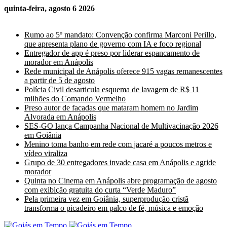
quinta-feira, agosto 6 2026
Últimas Notícias
Rumo ao 5º mandato: Convenção confirma Marconi Perillo,
que apresenta plano de governo com IA e foco regional
Entregador de app é preso por liderar espancamento de
morador em Anápolis
Rede municipal de Anápolis oferece 915 vagas remanescentes
a partir de 5 de agosto
Polícia Civil desarticula esquema de lavagem de R$ 11
milhões do Comando Vermelho
Preso autor de facadas que mataram homem no Jardim
Alvorada em Anápolis
SES-GO lança Campanha Nacional de Multivacinação 2026
em Goiânia
Menino toma banho em rede com jacaré a poucos metros e
vídeo viraliza
Grupo de 30 entregadores invade casa em Anápolis e agride
morador
Quinta no Cinema em Anápolis abre programação de agosto
com exibição gratuita do curta “Verde Maduro”
Pela primeira vez em Goiânia, superprodução cristã
transforma o picadeiro em palco de fé, música e emoção