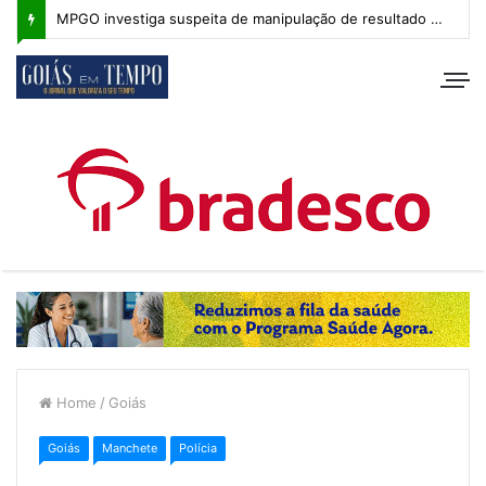
MPGO investiga suspeita de manipulação de resultado na Copa Goiás Sub-20
Home
/
Goiás
Goiás
Manchete
Polícia