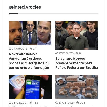
Related Articles
24/05/2019
311
22/11/2025
0
Alexandre Baldy e
Bolsonaro é preso
Vanderlan Cardoso,
preventivamente pela
processam Jorge Kajuru
Polícia Federal em Brasília
por calúnia e difamação
03/02/2021
182
27/03/2021
203