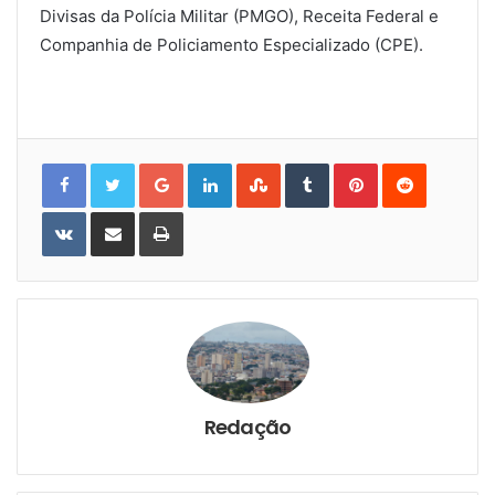
Divisas da Polícia Militar (PMGO), Receita Federal e
Companhia de Policiamento Especializado (CPE).
Google+
LinkedIn
StumbleUpon
Tumblr
Pinterest
Reddit
VKontakte
Share
Print
via
Email
Redação