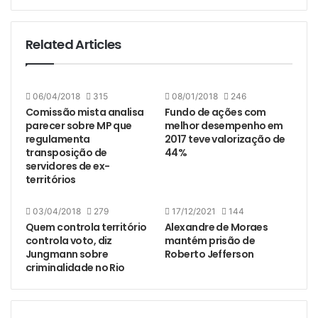
Related Articles
06/04/2018
315
08/01/2018
246
Comissão mista analisa
Fundo de ações com
parecer sobre MP que
melhor desempenho em
regulamenta
2017 teve valorização de
transposição de
44%
servidores de ex-
territórios
03/04/2018
279
17/12/2021
144
Quem controla território
Alexandre de Moraes
controla voto, diz
mantém prisão de
Jungmann sobre
Roberto Jefferson
criminalidade no Rio