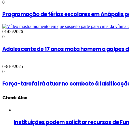
0
Programação de férias escolares em Anápolis pa
01/06/2026
0
Adolescente de 17 anos mata homem a golpes de
03/10/2025
0
Força-tarefa irá atuar no combate à falsificaç
Check Also
Close
Instituições podem solicitar recursos de Fun