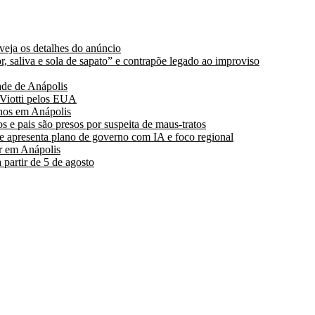
 veja os detalhes do anúncio
, saliva e sola de sapato” e contrapõe legado ao improviso
de de Anápolis
 Viotti pelos EUA
hos em Anápolis
s e pais são presos por suspeita de maus-tratos
 apresenta plano de governo com IA e foco regional
r em Anápolis
partir de 5 de agosto