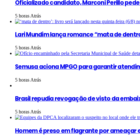
Oficializado candidato, Marconi Perillo ped
5 horas Atrás
Lari Mundim lança romance “mata de dentr
5 horas Atrás
Semusa aciona MPGO para garantir atendim
5 horas Atrás
Brasil repudia revogação de visto da embaix
5 horas Atrás
Homem é preso em flagrante por ameaçar e