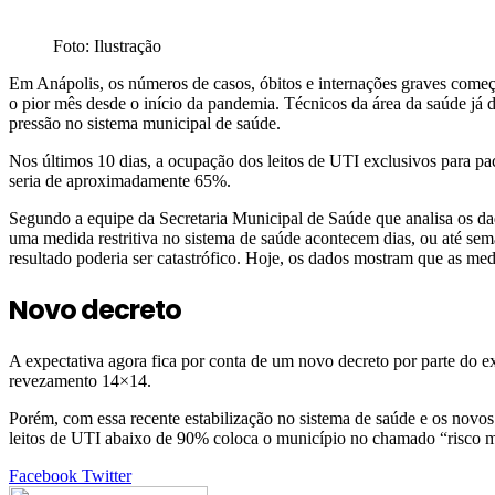
Foto: Ilustração
Em Anápolis, os números de casos, óbitos e internações graves começ
o pior mês desde o início da pandemia. Técnicos da área da saúde já 
pressão no sistema municipal de saúde.
Nos últimos 10 dias, a ocupação dos leitos de UTI exclusivos para pa
seria de aproximadamente 65%.
Segundo a equipe da Secretaria Municipal de Saúde que analisa os da
uma medida restritiva no sistema de saúde acontecem dias, ou até s
resultado poderia ser catastrófico. Hoje, os dados mostram que as med
Novo decreto
A expectativa agora fica por conta de um novo decreto por parte do ex
revezamento 14×14.
Porém, com essa recente estabilização no sistema de saúde e os novos
leitos de UTI abaixo de 90% coloca o município no chamado “risco m
Google+
LinkedIn
StumbleUpon
Tumblr
Pinterest
Reddit
VKontakte
Share
Print
Facebook
Twitter
via