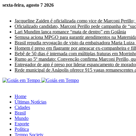
sexta-feira, agosto 7 2026
Últimas Notícias
Jacqueline Zaiden é oficializada como vice de Marconi Perillo;
Oficializado candidato, Marconi Perillo pede campanha de “suor
Lari Mundim lança romance “mata de dentro” em Goiânia
Semusa aciona MPGO para garantir atendimentos na Maternida
Brasil repudia revogação de visto da embaixadora Maria Luiza
Homem é preso em flagrante por ameaçar ex-companheira e fil
Bebê de 50 dias é internada com múltiplas fraturas em Morrinho
Rumo ao 5º mandato: Convenção confirma Marconi Perillo, que
Entregador de app é preso por liderar espancamento de morado
Rede municipal de Anápolis oferece 915 vagas remanescentes a 
Home
Últimas Notícias
Cidades
Brasil
Mundo
Esporte
Política
Tempo Society