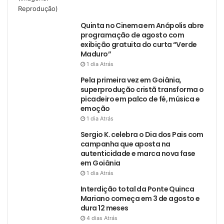
Quinta no Cinema em Anápolis abre
programação de agosto com
exibição gratuita do curta “Verde
Maduro”
1 dia Atrás
Pela primeira vez em Goiânia,
superprodução cristã transforma o
picadeiro em palco de fé, música e
emoção
1 dia Atrás
Sergio K. celebra o Dia dos Pais com
campanha que aposta na
autenticidade e marca nova fase
em Goiânia
1 dia Atrás
Interdição total da Ponte Quinca
Mariano começa em 3 de agosto e
dura 12 meses
4 dias Atrás