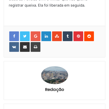
registrar queixa. Ela foi liberada em seguida.
Google+
LinkedIn
StumbleUpon
Tumblr
Pinterest
Reddit
VKontakte
Share
Print
via
Email
Redação