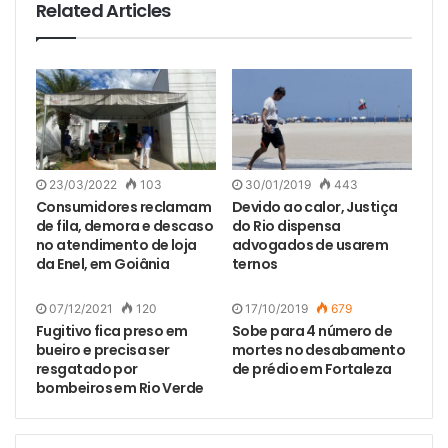
Related Articles
23/03/2022
103
30/01/2019
443
Consumidores reclamam
Devido ao calor, Justiça
de fila, demora e descaso
do Rio dispensa
no atendimento de loja
advogados de usarem
da Enel, em Goiânia
ternos
07/12/2021
120
17/10/2019
679
Fugitivo fica preso em
Sobe para 4 número de
bueiro e precisa ser
mortes no desabamento
resgatado por
de prédio em Fortaleza
bombeiros em Rio Verde