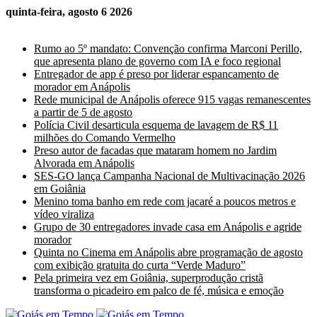
quinta-feira, agosto 6 2026
Últimas Notícias
Rumo ao 5º mandato: Convenção confirma Marconi Perillo,
que apresenta plano de governo com IA e foco regional
Entregador de app é preso por liderar espancamento de
morador em Anápolis
Rede municipal de Anápolis oferece 915 vagas remanescentes
a partir de 5 de agosto
Polícia Civil desarticula esquema de lavagem de R$ 11
milhões do Comando Vermelho
Preso autor de facadas que mataram homem no Jardim
Alvorada em Anápolis
SES-GO lança Campanha Nacional de Multivacinação 2026
em Goiânia
Menino toma banho em rede com jacaré a poucos metros e
vídeo viraliza
Grupo de 30 entregadores invade casa em Anápolis e agride
morador
Quinta no Cinema em Anápolis abre programação de agosto
com exibição gratuita do curta “Verde Maduro”
Pela primeira vez em Goiânia, superprodução cristã
transforma o picadeiro em palco de fé, música e emoção