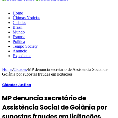
Home
Últimas Notícias
Cidades
Brasil
Mundo
Esporte
Política
Tempo Society
Anuncie
Expediente
Home
/
Cidades
/
MP denuncia secretário de Assistência Social de
Goiânia por supostas fraudes em licitações
Cidades
Justiça
MP denuncia secretário de
Assistência Social de Goiânia por
supostas fraudes em licitações