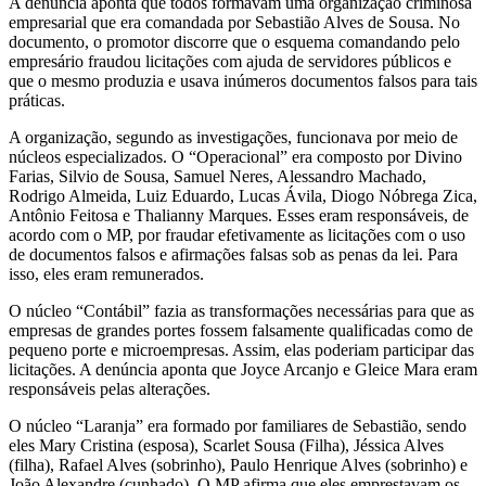
A denúncia aponta que todos formavam uma organização criminosa
empresarial que era comandada por Sebastião Alves de Sousa. No
documento, o promotor discorre que o esquema comandando pelo
empresário fraudou licitações com ajuda de servidores públicos e
que o mesmo produzia e usava inúmeros documentos falsos para tais
práticas.
A organização, segundo as investigações, funcionava por meio de
núcleos especializados. O “Operacional” era composto por Divino
Farias, Silvio de Sousa, Samuel Neres, Alessandro Machado,
Rodrigo Almeida, Luiz Eduardo, Lucas Ávila, Diogo Nóbrega Zica,
Antônio Feitosa e Thalianny Marques. Esses eram responsáveis, de
acordo com o MP, por fraudar efetivamente as licitações com o uso
de documentos falsos e afirmações falsas sob as penas da lei. Para
isso, eles eram remunerados.
O núcleo “Contábil” fazia as transformações necessárias para que as
empresas de grandes portes fossem falsamente qualificadas como de
pequeno porte e microempresas. Assim, elas poderiam participar das
licitações. A denúncia aponta que Joyce Arcanjo e Gleice Mara eram
responsáveis pelas alterações.
O núcleo “Laranja” era formado por familiares de Sebastião, sendo
eles Mary Cristina (esposa), Scarlet Sousa (Filha), Jéssica Alves
(filha), Rafael Alves (sobrinho), Paulo Henrique Alves (sobrinho) e
João Alexandre (cunhado). O MP afirma que eles emprestavam os