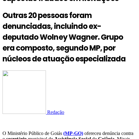
Outras 20 pessoas foram
denunciadas, incluindo ex-
deputado Wolney Wagner. Grupo
era composto, segundo MP, por
núcleos de atuação especializada
Redação
O Ministério Público de Goiás
(MP-GO)
ofereceu denúncia contra
o
secretário
municipal de
Assistência Social
de
Goiânia
, Mizair