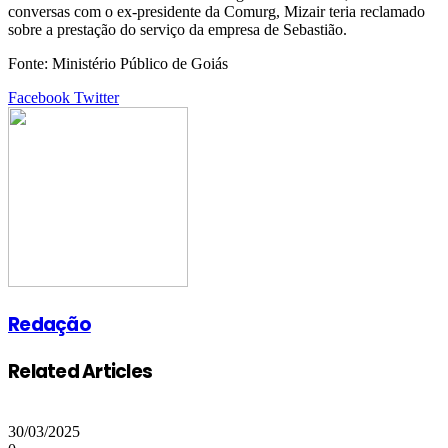
conversas com o ex-presidente da Comurg, Mizair teria reclamado
sobre a prestação do serviço da empresa de Sebastião.
Fonte: Ministério Público de Goiás
Google+
LinkedIn
StumbleUpon
Tumblr
Pinterest
Reddit
VKontakte
Share
Print
Facebook
Twitter
via
Email
Redação
Related Articles
30/03/2025