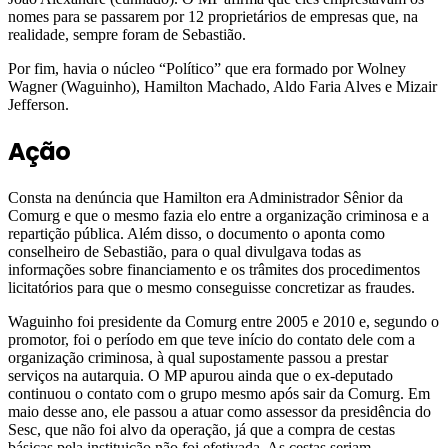
nomes para se passarem por 12 proprietários de empresas que, na
realidade, sempre foram de Sebastião.
Por fim, havia o núcleo “Político” que era formado por Wolney
Wagner (Waguinho), Hamilton Machado, Aldo Faria Alves e Mizair
Jefferson.
Ação
Consta na denúncia que Hamilton era Administrador Sênior da
Comurg e que o mesmo fazia elo entre a organização criminosa e a
repartição pública. Além disso, o documento o aponta como
conselheiro de Sebastião, para o qual divulgava todas as
informações sobre financiamento e os trâmites dos procedimentos
licitatórios para que o mesmo conseguisse concretizar as fraudes.
Waguinho foi presidente da Comurg entre 2005 e 2010 e, segundo o
promotor, foi o período em que teve início do contato dele com a
organização criminosa, à qual supostamente passou a prestar
serviços na autarquia. O MP apurou ainda que o ex-deputado
continuou o contato com o grupo mesmo após sair da Comurg. Em
maio desse ano, ele passou a atuar como assessor da presidência do
Sesc, que não foi alvo da operação, já que a compra de cestas
básicas pela instituição não foi efetivada. As cestas seriam