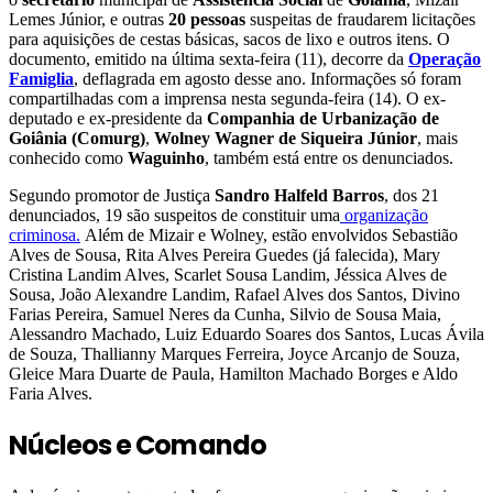
Lemes Júnior, e outras
20 pessoas
suspeitas de fraudarem licitações
para aquisições de cestas básicas, sacos de lixo e outros itens. O
documento, emitido na última sexta-feira (11), decorre da
Operação
Famiglia
, deflagrada em agosto desse ano. Informações só foram
compartilhadas com a imprensa nesta segunda-feira (14). O ex-
deputado e ex-presidente da
Companhia de Urbanização de
Goiânia (Comurg)
,
Wolney Wagner de Siqueira Júnior
, mais
conhecido como
Waguinho
, também está entre os denunciados.
Segundo promotor de Justiça
Sandro Halfeld Barros
, dos 21
denunciados, 19 são suspeitos de constituir uma
organização
criminosa.
Além de Mizair e Wolney, estão envolvidos Sebastião
Alves de Sousa, Rita Alves Pereira Guedes (já falecida), Mary
Cristina Landim Alves, Scarlet Sousa Landim, Jéssica Alves de
Sousa, João Alexandre Landim, Rafael Alves dos Santos, Divino
Farias Pereira, Samuel Neres da Cunha, Silvio de Sousa Maia,
Alessandro Machado, Luiz Eduardo Soares dos Santos, Lucas Ávila
de Souza, Thallianny Marques Ferreira, Joyce Arcanjo de Souza,
Gleice Mara Duarte de Paula, Hamilton Machado Borges e Aldo
Faria Alves.
Núcleos e Comando