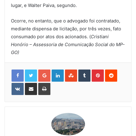
lugar, e Walter Paiva, segundo.
Ocorre, no entanto, que o advogado foi contratado,
mediante dispensa de licitação, por três vezes, fato
consumado por atos dos acionados. (
Cristiani
Honório – Assessoria de Comunicação Social do MP-
GO)
Google+
LinkedIn
StumbleUpon
Tumblr
Pinterest
Reddit
VKontakte
Share
Print
via
Email