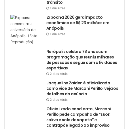
trânsito
1 dia Atrás
Expoana 2026 gera impacto
econômico de R$ 23 milhões em
Anápolis
1 dia Atrás
Nerópolis celebra 78 anos com
programação que reuniu milhares
de pessoas e segue com atividades
esportivas
2 dias Atrás
Jacqueline Zaiden é oficializada
como vice de Marconi Perillo; veja os
detalhes do anúncio
2 dias Atrás
Oficializado candidato, Marconi
Perillo pede campanha de “suor,
saliva e sola de sapato” e
contrapõe legado ao improviso