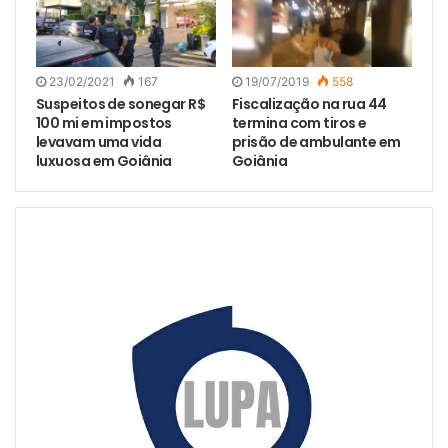
23/02/2021
167
19/07/2019
558
Suspeitos de sonegar R$
Fiscalização na rua 44
100 mi em impostos
termina com tiros e
levavam uma vida
prisão de ambulante em
luxuosa em Goiânia
Goiânia