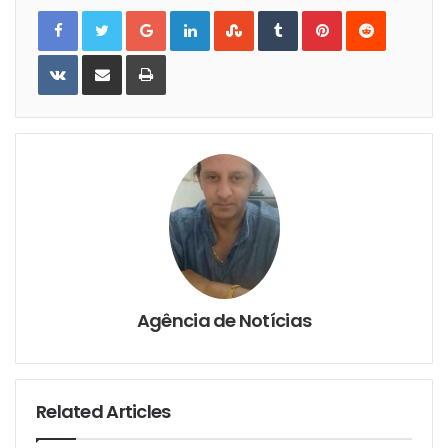
Google+
LinkedIn
StumbleUpon
Tumblr
Pinterest
Reddit
VKontakte
Share
Print
via
Email
Agência de Notícias
Related Articles