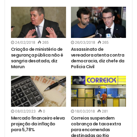
24/02/2018
265
26/03/2018
265
Criação de ministério de
Assassinato de
segurança pública não é
vereadora atenta contra
sangria desatada, diz
democracia, diz chefe da
Marun
Polícia Civil
08/02/2023
0
18/03/2018
281
Mercado financeiro eleva
Correios suspendem
projeção da inflação
cobrança de taxa extra
para 5,78%
para encomendas
destinadas ao Rio