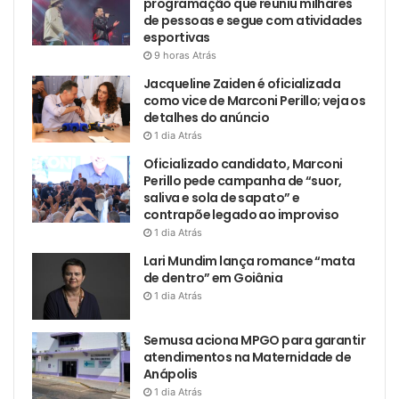
programação que reuniu milhares
de pessoas e segue com atividades
esportivas
9 horas Atrás
Jacqueline Zaiden é oficializada
como vice de Marconi Perillo; veja os
detalhes do anúncio
1 dia Atrás
Oficializado candidato, Marconi
Perillo pede campanha de “suor,
saliva e sola de sapato” e
contrapõe legado ao improviso
1 dia Atrás
Lari Mundim lança romance “mata
de dentro” em Goiânia
1 dia Atrás
Semusa aciona MPGO para garantir
atendimentos na Maternidade de
Anápolis
1 dia Atrás