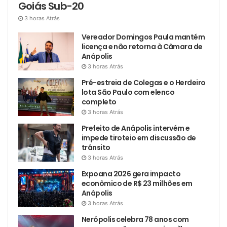
Goiás Sub-20
3 horas Atrás
Vereador Domingos Paula mantém
licença e não retorna à Câmara de
Anápolis
3 horas Atrás
Pré-estreia de Colegas e o Herdeiro
lota São Paulo com elenco
completo
3 horas Atrás
Prefeito de Anápolis intervém e
impede tiroteio em discussão de
trânsito
3 horas Atrás
Expoana 2026 gera impacto
econômico de R$ 23 milhões em
Anápolis
3 horas Atrás
Nerópolis celebra 78 anos com