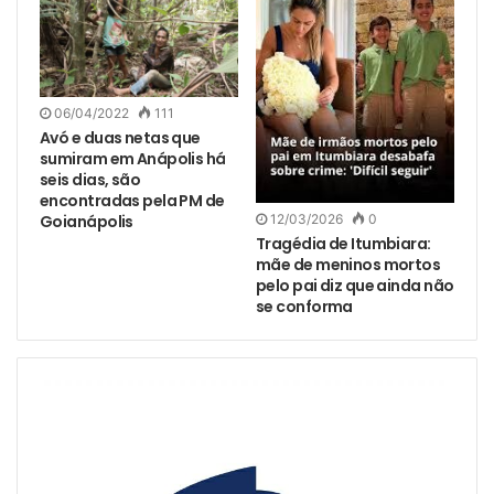
06/04/2022
111
Avó e duas netas que
sumiram em Anápolis há
seis dias, são
encontradas pela PM de
12/03/2026
0
Goianápolis
Tragédia de Itumbiara:
mãe de meninos mortos
pelo pai diz que ainda não
se conforma