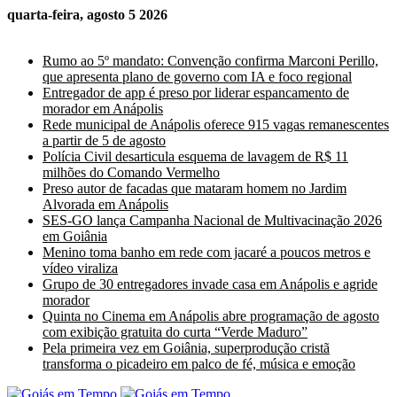
quarta-feira, agosto 5 2026
Últimas Notícias
Rumo ao 5º mandato: Convenção confirma Marconi Perillo,
que apresenta plano de governo com IA e foco regional
Entregador de app é preso por liderar espancamento de
morador em Anápolis
Rede municipal de Anápolis oferece 915 vagas remanescentes
a partir de 5 de agosto
Polícia Civil desarticula esquema de lavagem de R$ 11
milhões do Comando Vermelho
Preso autor de facadas que mataram homem no Jardim
Alvorada em Anápolis
SES-GO lança Campanha Nacional de Multivacinação 2026
em Goiânia
Menino toma banho em rede com jacaré a poucos metros e
vídeo viraliza
Grupo de 30 entregadores invade casa em Anápolis e agride
morador
Quinta no Cinema em Anápolis abre programação de agosto
com exibição gratuita do curta “Verde Maduro”
Pela primeira vez em Goiânia, superprodução cristã
transforma o picadeiro em palco de fé, música e emoção