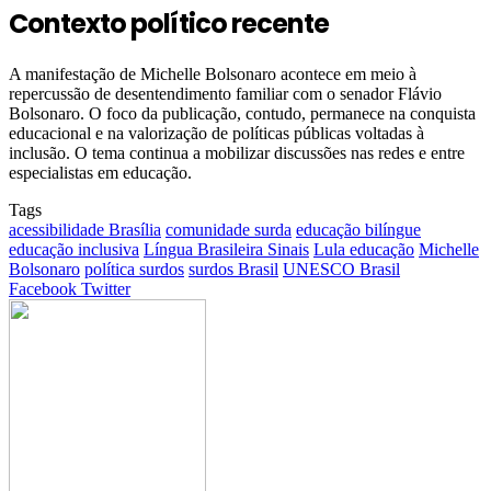
Contexto político recente
A manifestação de Michelle Bolsonaro acontece em meio à
repercussão de desentendimento familiar com o senador Flávio
Bolsonaro. O foco da publicação, contudo, permanece na conquista
educacional e na valorização de políticas públicas voltadas à
inclusão. O tema continua a mobilizar discussões nas redes e entre
especialistas em educação.
Tags
acessibilidade Brasília
comunidade surda
educação bilíngue
educação inclusiva
Língua Brasileira Sinais
Lula educação
Michelle
Bolsonaro
política surdos
surdos Brasil
UNESCO Brasil
Google+
LinkedIn
StumbleUpon
Tumblr
Pinterest
Reddit
VKontakte
Share
Print
Facebook
Twitter
via
Email