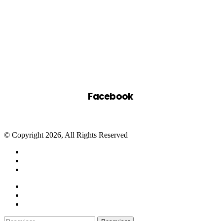
Facebook
© Copyright 2026, All Rights Reserved
Facebook
Twitter
WhatsApp
Telegram
Close
Pesquisar