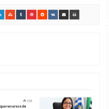
gle+
LinkedIn
StumbleUpon
Tumblr
Pinterest
Reddit
VKontakte
Share
Print
via
Email
358
 que recursos de