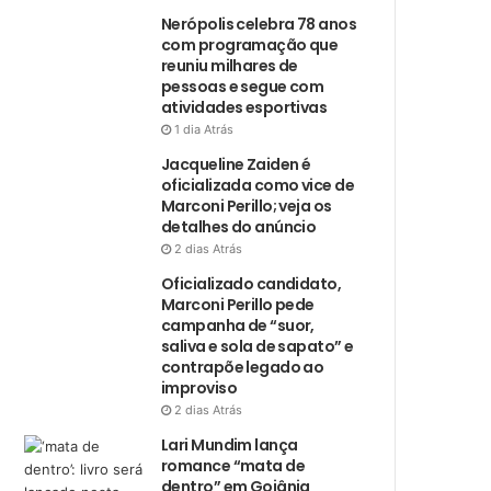
Nerópolis celebra 78 anos
com programação que
reuniu milhares de
pessoas e segue com
atividades esportivas
1 dia Atrás
Jacqueline Zaiden é
oficializada como vice de
Marconi Perillo; veja os
detalhes do anúncio
2 dias Atrás
Oficializado candidato,
Marconi Perillo pede
campanha de “suor,
saliva e sola de sapato” e
contrapõe legado ao
improviso
2 dias Atrás
Lari Mundim lança
romance “mata de
dentro” em Goiânia