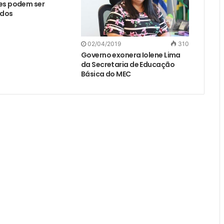
es podem ser
ados
02/04/2019
310
Governo exonera Iolene Lima
da Secretaria de Educação
Básica do MEC