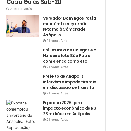
Copa Goiás Sub-20
21 horas Atrás
Vereador Domingos Paula
mantém licença e não
retorna à Câmara de
Anápolis
21 horas Atrás
Pré-estreia de Colegas e o
Herdeiro lota São Paulo
com elenco completo
21 horas Atrás
Prefeito de Anápolis
intervém e impede tiroteio
em discussão de trânsito
21 horas Atrás
Expoana 2026 gera
impacto econômico de R$
23 milhões em Anápolis
21 horas Atrás