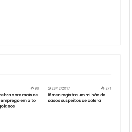
96
28/12/2017
271
cebra abre mais de
Iêmen registra um milhão de
 emprego em oito
casos suspeitos de cólera
goianos