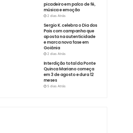
picadeiro em palco de fé,
música e emoção
2 dias Atrás
Sergio K. celebra o Dia dos
Pais com campanha que
aposta na autenticidade
e marca nova fase em
Goiânia
2 dias Atrás
Interdição total da Ponte
Quinca Mariano começa
em 3 de agosto e dura 12
meses
5 dias Atrás