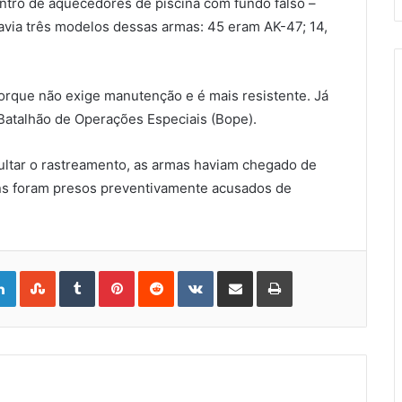
ntro de aquecedores de piscina com fundo falso –
avia três modelos dessas armas: 45 eram AK-47; 14,
porque não exige manutenção e é mais resistente. Já
Batalhão de Operações Especiais (Bope).
ultar o rastreamento, as armas haviam chegado de
ns foram presos preventivamente acusados de
gle+
LinkedIn
StumbleUpon
Tumblr
Pinterest
Reddit
VKontakte
Share
Print
via
Email