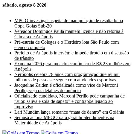
sábado, agosto 8 2026
Últimas Notícias
MPGO investiga suspeita de manipulação de resultado na
Copa Goiás Sub-20
Vereador Domingos Paula mantém licença e não retorna à
Câmara de Anápolis
Pré-estreia de Colegas e o Herdeiro lota São Paulo com
elenco completo
Prefeito de Anápolis intervém e impede tiroteio em discussão
de trânsito
Expoana 2026 gera impacto econômico de R$ 23 milhões em
Anápolis
Nerópolis celebra 78 anos com programação que reuniu
milhares de pessoas e segue com atividades esportivas
Jacqueline Zaiden é oficializada como vice de Marconi
Perillo; veja os detalhes do anúncio
Oficializado candidato, Marconi Perillo pede campanha de
“suor, saliva e sola de sapato” e contrapõe legado ao
improviso
Lari Mundim lança romance “mata de dentro” em Goiânia
Semusa aciona MPGO para garantir atendimentos na
Maternidade de Anápolis