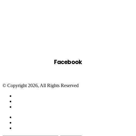
Facebook
© Copyright 2026, All Rights Reserved
Facebook
Twitter
WhatsApp
Telegram
Close