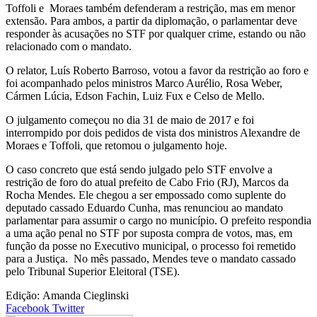
Toffoli e Moraes também defenderam a restrição, mas em menor
extensão. Para ambos, a partir da diplomação, o parlamentar deve
responder às acusações no STF por qualquer crime, estando ou não
relacionado com o mandato.
O relator, Luís Roberto Barroso, votou a favor da restrição ao foro e
foi acompanhado pelos ministros Marco Aurélio, Rosa Weber,
Cármen Lúcia, Edson Fachin, Luiz Fux e Celso de Mello.
O julgamento começou no dia 31 de maio de 2017 e foi
interrompido por dois pedidos de vista dos ministros Alexandre de
Moraes e Toffoli, que retomou o julgamento hoje.
O caso concreto que está sendo julgado pelo STF envolve a
restrição de foro do atual prefeito de Cabo Frio (RJ), Marcos da
Rocha Mendes. Ele chegou a ser empossado como suplente do
deputado cassado Eduardo Cunha, mas renunciou ao mandato
parlamentar para assumir o cargo no município. O prefeito respondia
a uma ação penal no STF por suposta compra de votos, mas, em
função da posse no Executivo municipal, o processo foi remetido
para a Justiça. No mês passado, Mendes teve o mandato cassado
pelo Tribunal Superior Eleitoral (TSE).
Edição:
Amanda Cieglinski
Google+
LinkedIn
StumbleUpon
Tumblr
Pinterest
Reddit
VKontakte
Share
Print
Facebook
Twitter