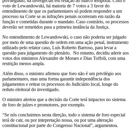
privilegiado, há divergêcias em relação ao marco temporal. Com o
voto de Lewandowski, há maioria de 7 votos a 3 favor do
entendimento de que os parlamentares só podem responder a um
processo na Corte se as infrações penais ocorreram em razão da
função e cometidas durante o mandato. Caso contrário, os processos
deverão ser remetidos para a primeira instância da Justiça.
No entendimento de Lewandowski, o caso não poderia ser julgado
por meio de uma questão de ordem em uma ação penal, instrumento
utilizado pelo relator caso, Luís Roberto Barroso, para levar a
questão para julgamento do plenário. No entanto, decidiu aderir aos
votos dos ministros Alexandre de Moraes e Dias Toffoli, com uma
restrição menos ampla.
Além disso, o ministro afirmou que foro não é um privilégio aos
parlamentares, mas uma forma garantir independência dos
julgamentos e retirar os processos do Judiciário local, longe do
reduto eleitoral do investigado.
O ministro alertou que a decisão da Corte terá impactos no sistema
de foro de juízes e promotores, por exemplo.
“Se nós concluirmos nesta direção, todo o sistema de foro especial
terá de cair, ou por intepretação nossa, ou por uma alteração
constitucional por parte do Congresso Nacional”, argumentou.