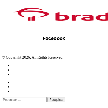
Facebook
© Copyright 2026, All Rights Reserved
Facebook
Twitter
WhatsApp
Telegram
Close
Pesquisar
por: