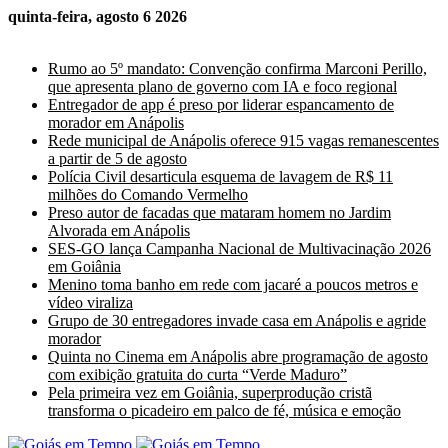
quinta-feira, agosto 6 2026
Últimas Notícias
Rumo ao 5º mandato: Convenção confirma Marconi Perillo,
que apresenta plano de governo com IA e foco regional
Entregador de app é preso por liderar espancamento de
morador em Anápolis
Rede municipal de Anápolis oferece 915 vagas remanescentes
a partir de 5 de agosto
Polícia Civil desarticula esquema de lavagem de R$ 11
milhões do Comando Vermelho
Preso autor de facadas que mataram homem no Jardim
Alvorada em Anápolis
SES-GO lança Campanha Nacional de Multivacinação 2026
em Goiânia
Menino toma banho em rede com jacaré a poucos metros e
vídeo viraliza
Grupo de 30 entregadores invade casa em Anápolis e agride
morador
Quinta no Cinema em Anápolis abre programação de agosto
com exibição gratuita do curta “Verde Maduro”
Pela primeira vez em Goiânia, superprodução cristã
transforma o picadeiro em palco de fé, música e emoção