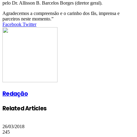
pelo Dr. Allisson B. Barcelos Borges (diretor geral).
Agradecemos a compreensão e o carinho dos fãs, imprensa e
parceiros neste momento.”
Google+
LinkedIn
StumbleUpon
Tumblr
Pinterest
Reddit
VKontakte
Share
Print
Facebook
Twitter
via
Email
Redação
Related Articles
26/03/2018
245