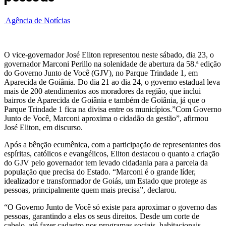
Agência de Notícias
O vice-governador José Eliton representou neste sábado, dia 23, o
governador Marconi Perillo na solenidade de abertura da 58.ª edição
do Governo Junto de Você (GJV), no Parque Trindade 1, em
Aparecida de Goiânia. Do dia 21 ao dia 24, o governo estadual leva
mais de 200 atendimentos aos moradores da região, que inclui
bairros de Aparecida de Goiânia e também de Goiânia, já que o
Parque Trindade 1 fica na divisa entre os municípios.”Com Governo
Junto de Você, Marconi aproxima o cidadão da gestão”, afirmou
José Eliton, em discurso.
Após a bênção ecumênica, com a participação de representantes dos
espíritas, católicos e evangélicos, Eliton destacou o quanto a criação
do GJV pelo governador tem levado cidadania para a parcela da
população que precisa do Estado. “Marconi é o grande líder,
idealizador e transformador de Goiás, um Estado que protege as
pessoas, principalmente quem mais precisa”, declarou.
“O Governo Junto de Você só existe para aproximar o governo das
pessoas, garantindo a elas os seus direitos. Desde um corte de
cabelo, até fazer cadastro nos programas sociais, habitacionais,