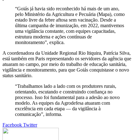
“Goiás já havia sido reconhecido há mais de um ano,
pelo Ministério da Agricultura e Pecuária (Mapa), como
estado livre da febre aftosa sem vacinação. Desde a
última campanha de imunização, em 2022, mantivemos
uma vigilância constante, com equipes capacitadas,
estrutura moderna e ações contínuas de
monitoramento”, explica.
A coordenadora da Unidade Regional Rio Itiquira, Patrícia Silva,
está também em Paris representando os servidores da agência que
atuaram no campo, por meio do trabalho de educação sanitária,
vigilância e monitoramento, para que Goiás conquistasse o novo
status sanitário.
“Trabalhamos lado a lado com os produtores rurais,
orientando, escutando e construindo confiança no
processo. Isso foi fundamental para a adesão ao novo
modelo. As equipes da Agrodefesa atuaram com
excelência em cada etapa — da vigilância à
comunicação”, informa.
Google+
LinkedIn
StumbleUpon
Tumblr
Pinterest
Reddit
VKontakte
Share
Print
Facebook
Twitter
via
Email