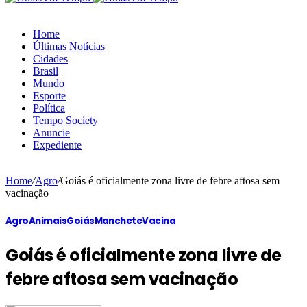
Home
Últimas Notícias
Cidades
Brasil
Mundo
Esporte
Política
Tempo Society
Anuncie
Expediente
Home
/
Agro
/
Goiás é oficialmente zona livre de febre aftosa sem
vacinação
Agro
Animais
Goiás
Manchete
Vacina
Goiás é oficialmente zona livre de
febre aftosa sem vacinação