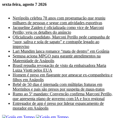
sexta-feira, agosto 7 2026
Últimas Notícias
Nerópolis celebra 78 anos com programação que reuniu
milhares de pessoas e segue com atividades esportivas
Jacqueline Zaiden é oficializada como vice de Marconi
Perillo; veja os detalhes do anúncio
Oficializado candidato, Marconi Perillo pede campanha de
“suor, saliva e sola de sapato” e contrapõe legado ao
improviso
Lari Mundim lança romance “mata de dentro” em Goiânia
Semusa aciona MPGO para garantir atendimentos na
Maternidade de Anápolis
Brasil repudia revogação de visto da embaixadora Maria
Luiza Viotti pelos EUA
Homem é preso em flagrante por ameaçar ex-companheira e
filhos em Anápolis
Bebê de 50 dias é internada com múltiplas fraturas em
Morrinhos e pais são presos por suspeita de maus-tratos
Rumo ao 5º mandato: Convenção confirma Marconi Perillo,
que apresenta plano de governo com IA e foco regional
Entregador de app é preso por liderar espancamento de
morador em Anápolis