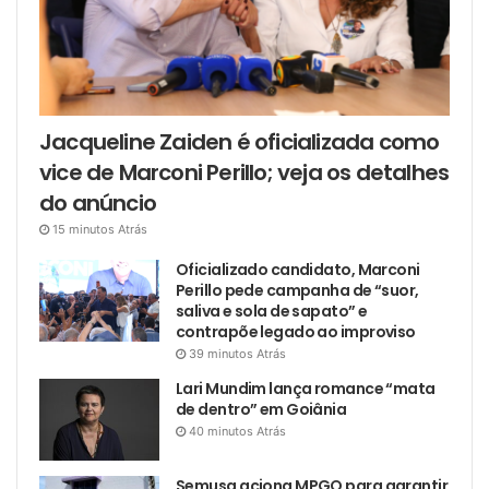
Jacqueline Zaiden é oficializada como
vice de Marconi Perillo; veja os detalhes
do anúncio
15 minutos Atrás
Oficializado candidato, Marconi
Perillo pede campanha de “suor,
saliva e sola de sapato” e
contrapõe legado ao improviso
39 minutos Atrás
Lari Mundim lança romance “mata
de dentro” em Goiânia
40 minutos Atrás
Semusa aciona MPGO para garantir