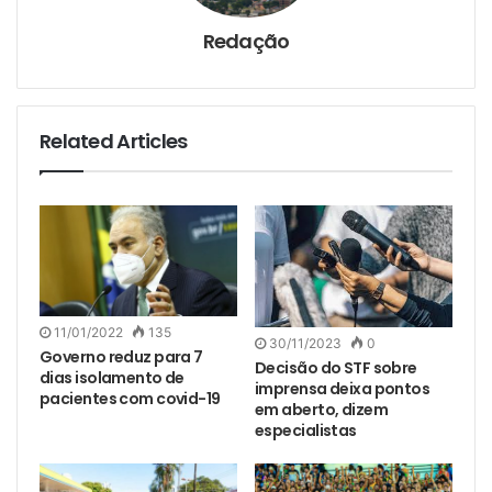
Redação
Related Articles
11/01/2022
135
30/11/2023
0
Governo reduz para 7
Decisão do STF sobre
dias isolamento de
imprensa deixa pontos
pacientes com covid-19
em aberto, dizem
especialistas