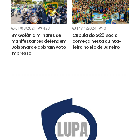
01/08/2021
423
14/11/2024
0
Em Goiânia milhares de
Cúpula do G20 Social
manifestantes defendem
começa nesta quinta-
Bolsonaro e cobram voto
feira no Rio de Janeiro
impresso