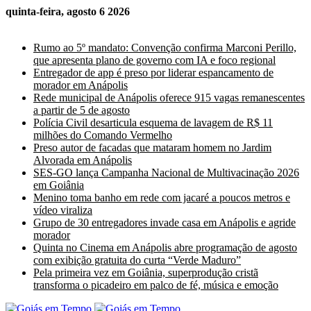
quinta-feira, agosto 6 2026
Últimas Notícias
Rumo ao 5º mandato: Convenção confirma Marconi Perillo,
que apresenta plano de governo com IA e foco regional
Entregador de app é preso por liderar espancamento de
morador em Anápolis
Rede municipal de Anápolis oferece 915 vagas remanescentes
a partir de 5 de agosto
Polícia Civil desarticula esquema de lavagem de R$ 11
milhões do Comando Vermelho
Preso autor de facadas que mataram homem no Jardim
Alvorada em Anápolis
SES-GO lança Campanha Nacional de Multivacinação 2026
em Goiânia
Menino toma banho em rede com jacaré a poucos metros e
vídeo viraliza
Grupo de 30 entregadores invade casa em Anápolis e agride
morador
Quinta no Cinema em Anápolis abre programação de agosto
com exibição gratuita do curta “Verde Maduro”
Pela primeira vez em Goiânia, superprodução cristã
transforma o picadeiro em palco de fé, música e emoção