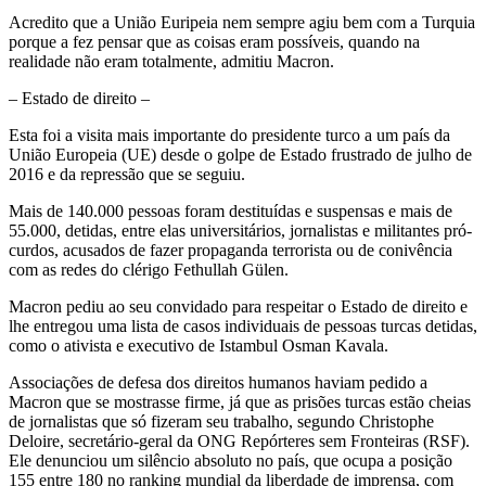
Acredito que a União Euripeia nem sempre agiu bem com a Turquia
porque a fez pensar que as coisas eram possíveis, quando na
realidade não eram totalmente, admitiu Macron.
– Estado de direito –
Esta foi a visita mais importante do presidente turco a um país da
União Europeia (UE) desde o golpe de Estado frustrado de julho de
2016 e da repressão que se seguiu.
Mais de 140.000 pessoas foram destituídas e suspensas e mais de
55.000, detidas, entre elas universitários, jornalistas e militantes pró-
curdos, acusados de fazer propaganda terrorista ou de conivência
com as redes do clérigo Fethullah Gülen.
Macron pediu ao seu convidado para respeitar o Estado de direito e
lhe entregou uma lista de casos individuais de pessoas turcas detidas,
como o ativista e executivo de Istambul Osman Kavala.
Associações de defesa dos direitos humanos haviam pedido a
Macron que se mostrasse firme, já que as prisões turcas estão cheias
de jornalistas que só fizeram seu trabalho, segundo Christophe
Deloire, secretário-geral da ONG Repórteres sem Fronteiras (RSF).
Ele denunciou um silêncio absoluto no país, que ocupa a posição
155 entre 180 no ranking mundial da liberdade de imprensa, com