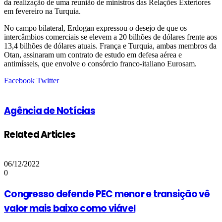
da realização de uma reunião de ministros das Relações Exteriores
em fevereiro na Turquia.
No campo bilateral, Erdogan expressou o desejo de que os
intercâmbios comerciais se elevem a 20 bilhões de dólares frente aos
13,4 bilhões de dólares atuais. França e Turquia, ambas membros da
Otan, assinaram um contrato de estudo em defesa aérea e
antimísseis, que envolve o consórcio franco-italiano Eurosam.
Google+
LinkedIn
StumbleUpon
Tumblr
Pinterest
Reddit
VKontakte
Share
Print
Facebook
Twitter
via
Email
Agência de Notícias
Related Articles
06/12/2022
0
Congresso defende PEC menor e transição vê
valor mais baixo como viável