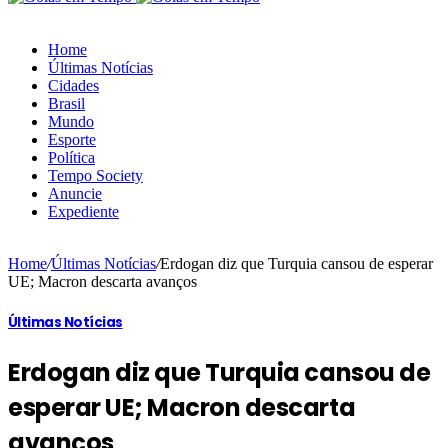
Home
Últimas Notícias
Cidades
Brasil
Mundo
Esporte
Política
Tempo Society
Anuncie
Expediente
Home
/
Últimas Notícias
/
Erdogan diz que Turquia cansou de esperar
UE; Macron descarta avanços
Últimas Notícias
Erdogan diz que Turquia cansou de
esperar UE; Macron descarta
avanços