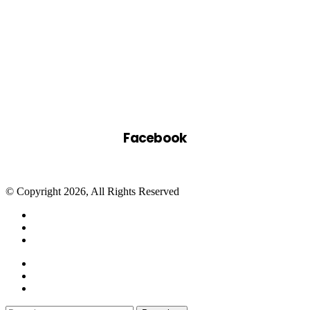
Facebook
© Copyright 2026, All Rights Reserved
Facebook
Twitter
WhatsApp
Telegram
Close