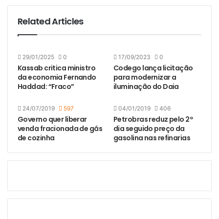
Related Articles
29/01/2025
0
17/09/2023
0
Kassab critica ministro
Codego lança licitação
da economia Fernando
para modernizar a
Haddad: “Fraco”
iluminação do Daia
24/07/2019
597
04/01/2019
406
Governo quer liberar
Petrobras reduz pelo 2º
venda fracionada de gás
dia seguido preço da
de cozinha
gasolina nas refinarias