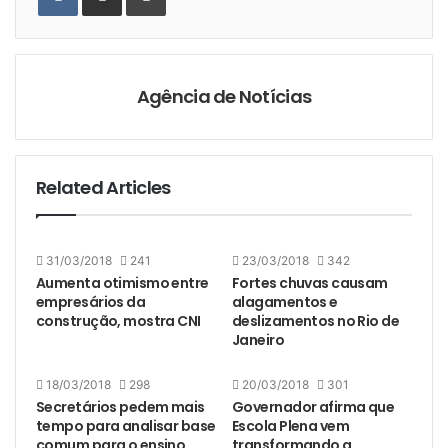
Email
Agência de Notícias
Related Articles
31/03/2018
241
23/03/2018
342
Aumenta otimismo entre
Fortes chuvas causam
empresários da
alagamentos e
construção, mostra CNI
deslizamentos no Rio de
Janeiro
18/03/2018
298
20/03/2018
301
Secretários pedem mais
Governador afirma que
tempo para analisar base
Escola Plena vem
comum para o ensino
transformando a