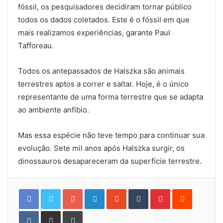
fóssil, os pesquisadores decidiram tornar público
todos os dados coletados. Este é o fóssil em que
mais realizamos experiências, garante Paul
Tafforeau.
Todos os antepassados ​​de Halszka são animais
terrestres aptos a correr e saltar. Hoje, é o único
representante de uma forma terrestre que se adapta
ao ambiente anfíbio.
Mas essa espécie não teve tempo para continuar sua
evolução. Sete mil anos após Halszka surgir, os
dinossauros desapareceram da superfície terrestre.
Google+
LinkedIn
StumbleUpon
Tumblr
Pinterest
Reddit
VKontakte
Share
Print
via