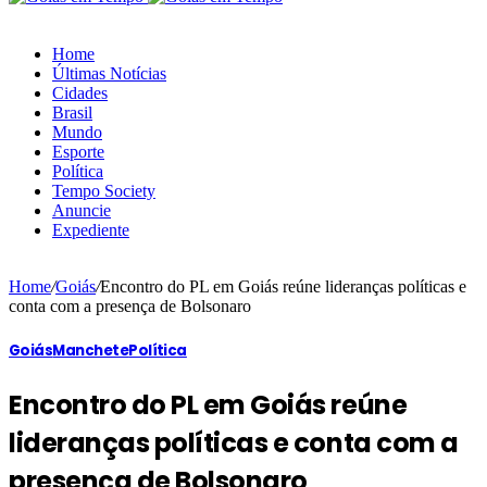
Home
Últimas Notícias
Cidades
Brasil
Mundo
Esporte
Política
Tempo Society
Anuncie
Expediente
Home
/
Goiás
/
Encontro do PL em Goiás reúne lideranças políticas e
conta com a presença de Bolsonaro
Goiás
Manchete
Política
Encontro do PL em Goiás reúne
lideranças políticas e conta com a
presença de Bolsonaro