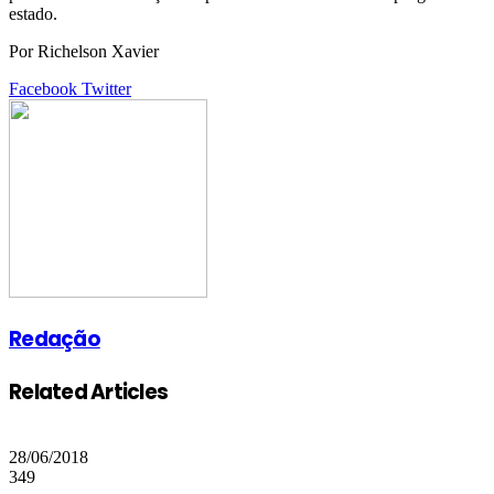
estado.
Por Richelson Xavier
Google+
LinkedIn
StumbleUpon
Tumblr
Pinterest
Reddit
VKontakte
Share
Print
Facebook
Twitter
via
Email
Redação
Related Articles
28/06/2018
349