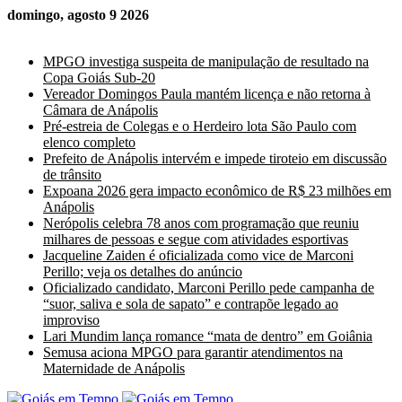
domingo, agosto 9 2026
Últimas Notícias
MPGO investiga suspeita de manipulação de resultado na
Copa Goiás Sub-20
Vereador Domingos Paula mantém licença e não retorna à
Câmara de Anápolis
Pré-estreia de Colegas e o Herdeiro lota São Paulo com
elenco completo
Prefeito de Anápolis intervém e impede tiroteio em discussão
de trânsito
Expoana 2026 gera impacto econômico de R$ 23 milhões em
Anápolis
Nerópolis celebra 78 anos com programação que reuniu
milhares de pessoas e segue com atividades esportivas
Jacqueline Zaiden é oficializada como vice de Marconi
Perillo; veja os detalhes do anúncio
Oficializado candidato, Marconi Perillo pede campanha de
“suor, saliva e sola de sapato” e contrapõe legado ao
improviso
Lari Mundim lança romance “mata de dentro” em Goiânia
Semusa aciona MPGO para garantir atendimentos na
Maternidade de Anápolis